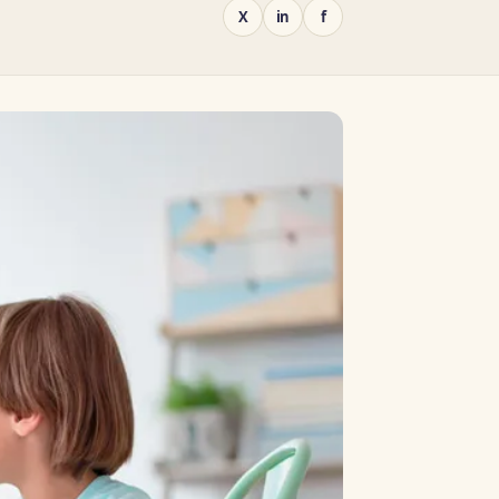
X
in
f