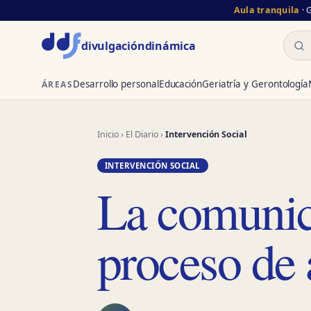
Aula tranquila
· 
Busc
divulgación
dinámica
Desarrollo personal
Educación
Geriatría y Gerontología
ÁREAS
Inicio
›
El Diario
›
Intervención Social
INTERVENCIÓN SOCIAL
La comunic
proceso de