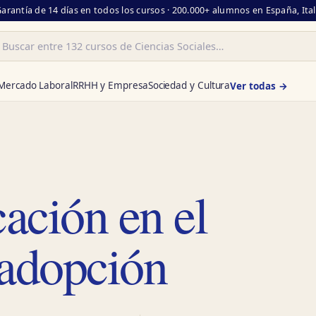
Garantía de 14 días en todos los cursos · 200.000+ alumnos en España, Ita
ar
Mercado Laboral
RRHH y Empresa
Sociedad y Cultura
Ver todas →
ación en el
 adopción