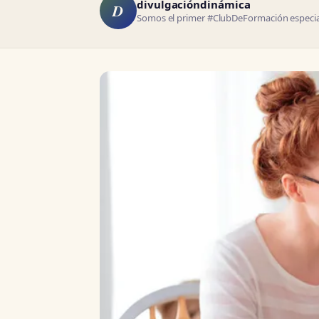
divulgacióndinámica
D
Somos el primer #ClubDeFormación especial