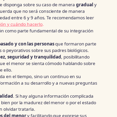
e se disponga sobre su caso de manera
gradual
y
cuerda que no será consciente de manera
a edad entre 6 y 9 años. Te recomendamos leer
ión y cuándo hacerlo
.
ón como parte fundamental de su integración
pasado y con las personas
que formaron parte
 o peyorativos sobre sus padres biológicos.
ez, seguridad y tranquilidad
, posibilitando
 que el menor se sienta cómodo hablando sobre
 ello.
da en el tiempo, sino un continuo en su
nformación a su desarrollo y a nuevas preguntas
ealidad
. Si hay alguna información complicada
bien por la madurez del menor o por el estado
 olvidar tratarla.
s del menor
y facilitando que exprese sus