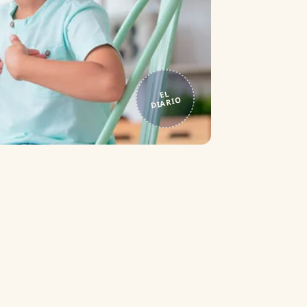
EL
DIARIO