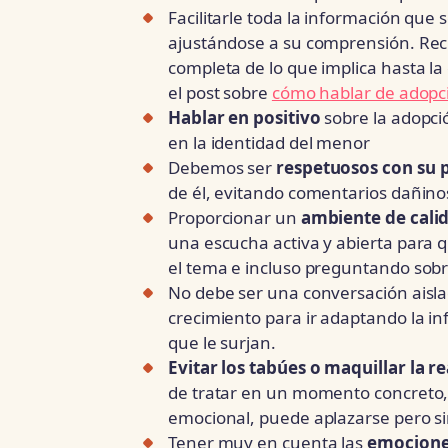
Facilitarle toda la información qu
ajustándose a su comprensión. Re
completa de lo que implica hasta l
el post sobre
cómo hablar de adopc
Hablar en positivo
sobre la adopci
en la identidad del menor
Debemos ser
respetuosos con su 
de él, evitando comentarios dañinos
Proporcionar un
ambiente de calid
una escucha activa y abierta para
el tema e incluso preguntando sobre
No debe ser una conversación aisla
crecimiento para ir adaptando la i
que le surjan.
Evitar los tabúes o maquillar la r
de tratar en un momento concreto, 
emocional, puede aplazarse pero sin
Tener muy en cuenta las
emocione