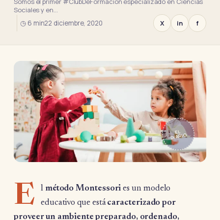
Somos el primer #ClubDeFormación especializado en Ciencias
Sociales y en…
◷ 6 min
22 diciembre, 2020
X
in
f
EL
DIARIO
E
l
método Montessori
es un modelo
educativo que está
caracterizado por
proveer un ambiente preparado, ordenado,