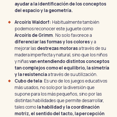
ayudar a la identificación de los conceptos
del espacio y la geometría.
Arcoíris Waldorf:
Habitualmente también
podemos reconocer este juguete como
Arcoíris de Grimm
. No solo favorece a
diferenciar las formas y los colores
y a
mejorar las
destrezas motoras
a través de su
madera imperfecta y natural, sino que los niños
y niñas
van entendiendo distintos conceptos
tan complejos como el equilibrio, la simetría
y la resistencia
a través de su utilización.
Cubo de tela
: Es uno de los juegos educativos
más usados, no solo por la diversión que
supone para los más pequeños, sino por las
distintas habilidades que permite desarrollar,
tales como
la
habilidad y la coordinación
motriz, el sentido del tacto, la percepción