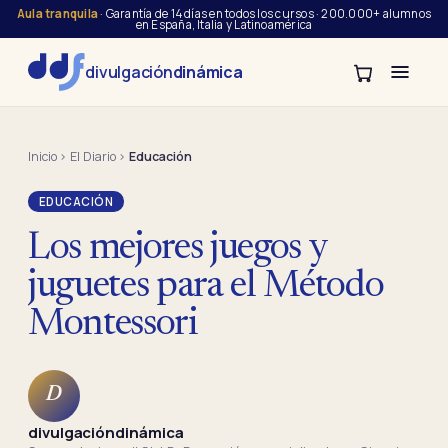
Aula tranquila
· Garantía de 14 días en todos los cursos · 200.000+ alumnos
en España, Italia y Latinoamérica
divulgación
dinámica
Inicio
›
El Diario
›
Educación
EDUCACIÓN
Los mejores juegos y
juguetes para el Método
Montessori
D
divulgacióndinámica