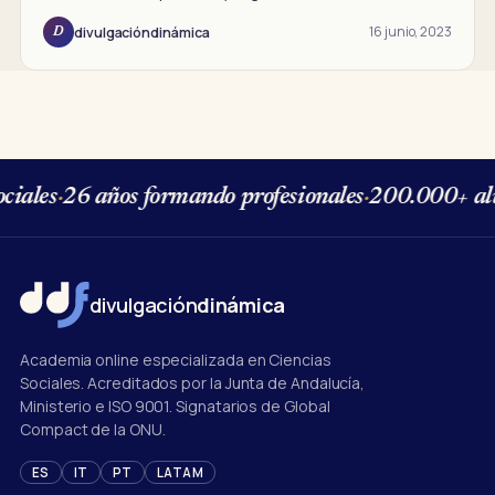
16 junio, 2023
divulgacióndinámica
D
iales
·
26 años formando profesionales
·
200.000+ alu
divulgación
dinámica
Academia online especializada en Ciencias
Sociales. Acreditados por la Junta de Andalucía,
Ministerio e ISO 9001. Signatarios de Global
Compact de la ONU.
ES
IT
PT
LATAM