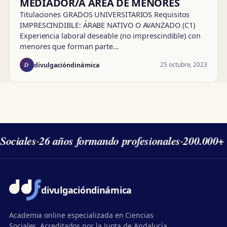
MEDIADOR/A ÁREA DE MENORES
Titulaciones GRADOS UNIVERSITARIOS Requisitos
IMPRESCINDIBLE: ÁRABE NATIVO O AVANZADO (C1)
Experiencia laboral deseable (no imprescindible) con
menores que forman parte…
D
25 octubre, 2023
divulgacióndinámica
Sociales
·
26 años formando profesionales
·
200.000+ 
divulgación
dinámica
Academia online especializada en Ciencias
Sociales. Acreditados por la Junta de Andalucía,