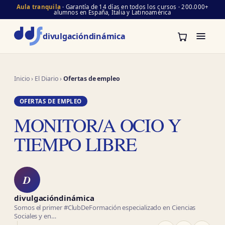
Aula tranquila
· Garantía de 14 días en todos los cursos · 200.000+
alumnos en España, Italia y Latinoamérica
divulgación
dinámica
Inicio
›
El Diario
›
Ofertas de empleo
OFERTAS DE EMPLEO
MONITOR/A OCIO Y
TIEMPO LIBRE
D
divulgacióndinámica
Somos el primer #ClubDeFormación especializado en Ciencias
Sociales y en…