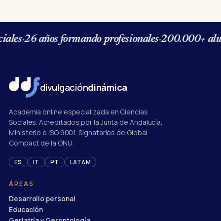
ales
·
26 años formando profesionales
·
200.000+ alum
divulgación
dinámica
Academia online especializada en Ciencias
Sociales. Acreditados por la Junta de Andalucía,
Ministerio e ISO 9001. Signatarios de Global
Compact de la ONU.
ES
IT
PT
LATAM
ÁREAS
Desarrollo personal
Educación
Geriatría y Gerontología