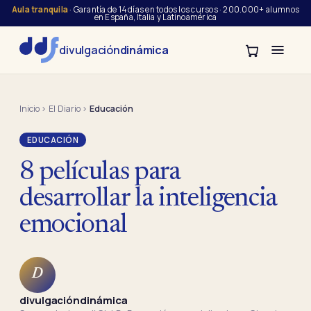
Aula tranquila
· Garantía de 14 días en todos los cursos · 200.000+ alumnos
en España, Italia y Latinoamérica
divulgación
dinámica
Inicio
›
El Diario
›
Educación
EDUCACIÓN
8 películas para
desarrollar la inteligencia
emocional
D
divulgacióndinámica