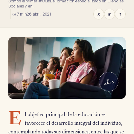
Somos el primer #ClubDeFormación especializado en Ciencias
Sociales y en…
◷ 7 min
26 abril, 2021
X
in
f
EL
DIARIO
E
l objetivo principal de la educación es
favorecer el desarrollo integral del individuo,
contemplando todas sus dimensiones, entre las que se