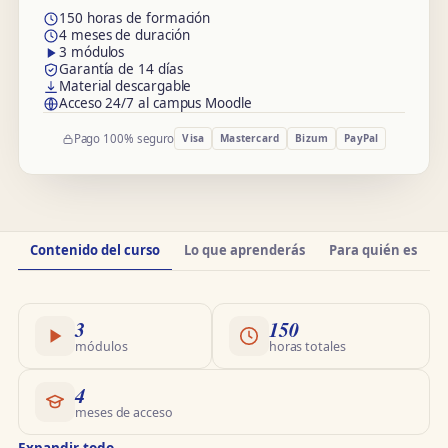
150 horas de formación
4 meses de duración
3 módulos
Garantía de 14 días
Material descargable
Acceso 24/7 al campus Moodle
Pago 100% seguro
Visa
Mastercard
Bizum
PayPal
Información
Contenido del curso
Lo que aprenderás
Para quién es
O
del
curso
3
150
módulos
horas totales
4
meses de acceso