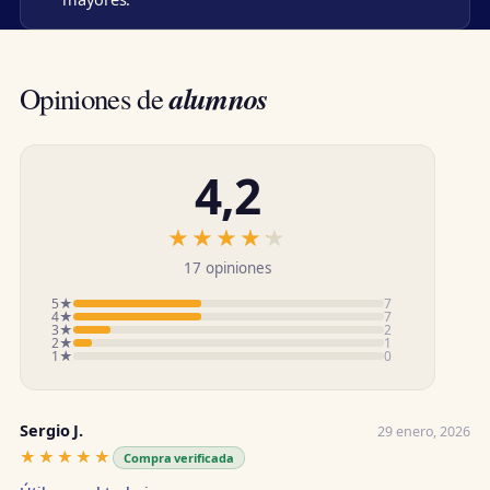
alumnos
Opiniones de
4,2
★★★★★
★★★★★
17 opiniones
5★
7
4★
7
3★
2
2★
1
1★
0
Sergio J.
29 enero, 2026
★★★★★
★★★★★
Compra verificada