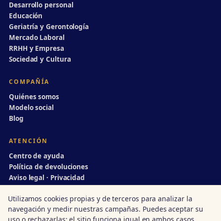
Desarrollo personal
Educación
Geriatría y Gerontología
Mercado Laboral
RRHH y Empresa
Sociedad y Cultura
COMPAÑÍA
Quiénes somos
Modelo social
Blog
ATENCIÓN
Centro de ayuda
Política de devoluciones
Aviso legal · Privacidad
info@divulgaciondinamica.es
Utilizamos cookies propias y de terceros para analizar la
navegación y medir nuestras campañas. Puedes aceptar su
uso o rechazarlas; el sitio funciona igual en ambos casos.