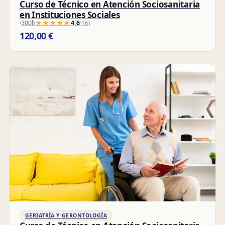
Curso de Técnico en Atención Sociosanitaria
en Instituciones Sociales
300h
★★★★★
★★★★★
4,6
(16)
120,00
€
GERIATRÍA Y GERONTOLOGÍA