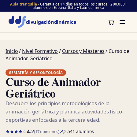
Aula tranquila
· Garantía de 14 días en todos los cursos · 200.000+
alumnos en España, Italia y Latinoamérica
divulgación
dinámica
Inicio
/
Nivel Formativo
/
Cursos y Másteres
/ Curso de
Animador Geriátrico
GERIATRÍA Y GERONTOLOGÍA
Curso de Animador
Geriátrico
Descubre los principios metodológicos de la
animación geriátrica y planifica actividades físico-
deportivas enfocadas a la tercera edad.
4.2
2.541 alumnos
(17 opiniones)