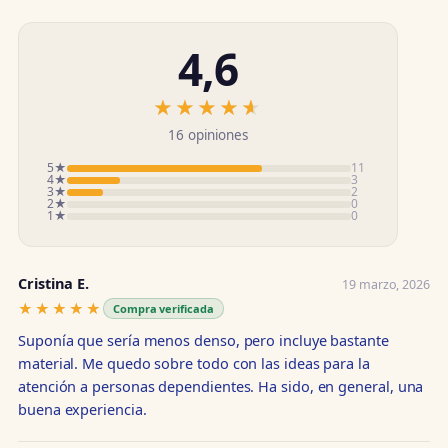
4,6
★★★★★
★★★★★
16 opiniones
5★
11
4★
3
3★
2
2★
0
1★
0
Cristina E.
19 marzo, 2026
★★★★★
★★★★★
Compra verificada
Suponía que sería menos denso, pero incluye bastante
material. Me quedo sobre todo con las ideas para la
atención a personas dependientes. Ha sido, en general, una
buena experiencia.