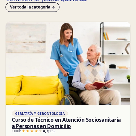
Ver toda la categoría →
GERIATRÍA Y GERONTOLOGÍA
Curso de Técnico en Atención Sociosanitaria
a Personas en Domicilio
300h
★★★★★
★★★★★
4,3
(15)