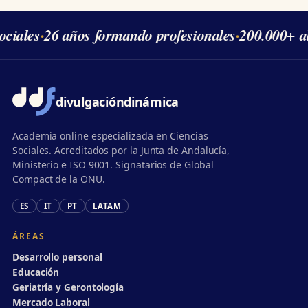
iales
·
26 años formando profesionales
·
200.000+ al
divulgación
dinámica
Academia online especializada en Ciencias
Sociales. Acreditados por la Junta de Andalucía,
Ministerio e ISO 9001. Signatarios de Global
Compact de la ONU.
ES
IT
PT
LATAM
ÁREAS
Desarrollo personal
Educación
Geriatría y Gerontología
Mercado Laboral