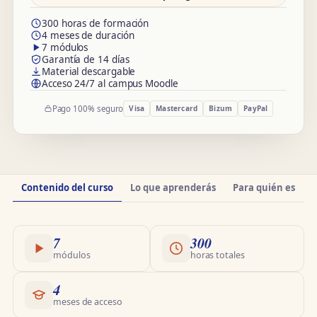
300 horas de formación
4 meses de duración
7 módulos
Garantía de 14 días
Material descargable
Acceso 24/7 al campus Moodle
Pago 100% seguro
Visa
Mastercard
Bizum
PayPal
Información
Contenido del curso
Lo que aprenderás
Para quién es
O
del
curso
7
300
módulos
horas totales
4
meses de acceso