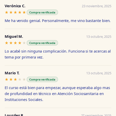
Verónica C.
23 noviembre, 2025
★★★★★
★★★★★
Compra verificada
Me ha venido genial. Personalmente, me vino bastante bien.
Miguel M.
13 octubre, 2025
★★★★★
★★★★★
Compra verificada
Lo acabé sin ninguna complicación. Funciona si te acercas al
tema por primera vez.
Mario T.
13 octubre, 2025
★★★★★
★★★★★
Compra verificada
El curso está bien para empezar, aunque esperaba algo mas
de profundidad en técnico en Atención Sociosanitaria en
Instituciones Sociales.
Lourdes R.
27 septiembre, 2025