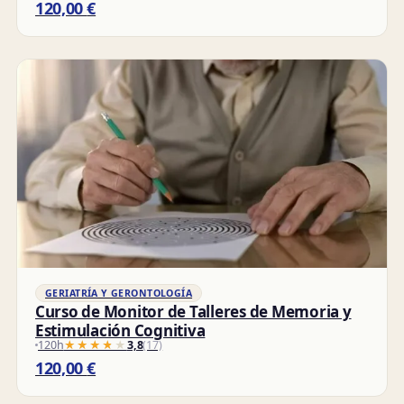
120,00
€
GERIATRÍA Y GERONTOLOGÍA
Curso de Monitor de Talleres de Memoria y
Estimulación Cognitiva
120h
★★★★★
★★★★★
3,8
(17)
120,00
€