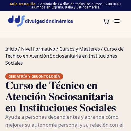
Aula tranquila
· Garantía de 14 días en todos los cursos · 200.000+
alumnos en España, Italia y Latinoamérica
divulgación
dinámica
Inicio
/
Nivel Formativo
/
Cursos y Másteres
/ Curso de
Técnico en Atención Sociosanitaria en Instituciones
Sociales
GERIATRÍA Y GERONTOLOGÍA
Curso de Técnico en
Atención Sociosanitaria
en Instituciones Sociales
Ayuda a personas dependientes y aprende cómo
mejorar su autonomía personal y su relación con el