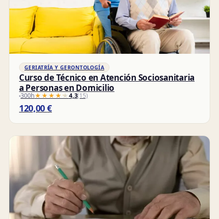
GERIATRÍA Y GERONTOLOGÍA
Curso de Técnico en Atención Sociosanitaria
a Personas en Domicilio
300h
★★★★★
★★★★★
4,3
(15)
120,00
€