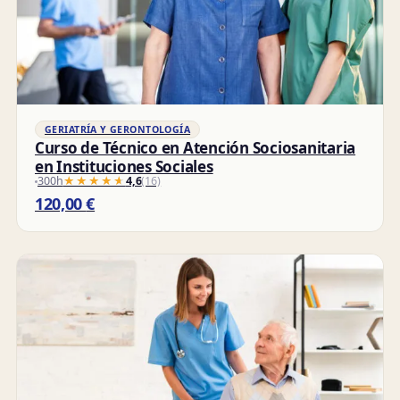
GERIATRÍA Y GERONTOLOGÍA
Curso de Técnico en Atención Sociosanitaria
en Instituciones Sociales
300h
★★★★★
★★★★★
4,6
(16)
120,00
€