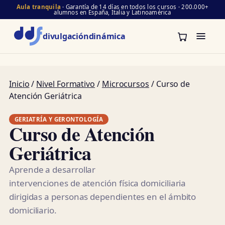
Aula tranquila
· Garantía de 14 días en todos los cursos · 200.000+
alumnos en España, Italia y Latinoamérica
divulgación
dinámica
Inicio
/
Nivel Formativo
/
Microcursos
/ Curso de
Atención Geriátrica
GERIATRÍA Y GERONTOLOGÍA
Curso de Atención
Geriátrica
Aprende a desarrollar
intervenciones de atención física domiciliaria
dirigidas a personas dependientes en el ámbito
domiciliario.