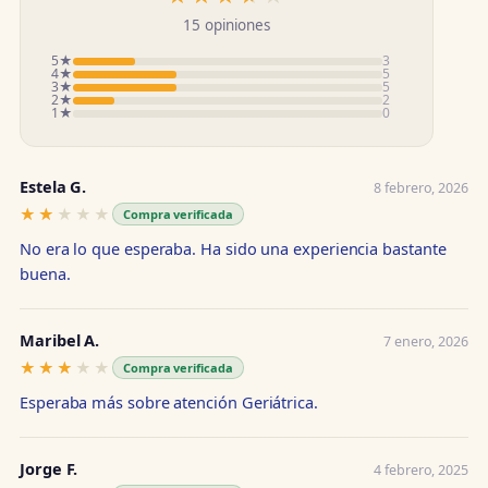
15 opiniones
5★
3
4★
5
3★
5
2★
2
1★
0
Estela G.
8 febrero, 2026
★★★★★
★★★★★
Compra verificada
No era lo que esperaba. Ha sido una experiencia bastante
buena.
Maribel A.
7 enero, 2026
★★★★★
★★★★★
Compra verificada
Esperaba más sobre atención Geriátrica.
Jorge F.
4 febrero, 2025