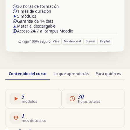
30 horas de formación
1 mes de duración
5 módulos
Garantía de 14 días
Material descargable
Acceso 24/7 al campus Moodle
Pago 100% seguro
Visa
Mastercard
Bizum
PayPal
Información
Contenido del curso
Lo que aprenderás
Para quién es
O
del
curso
5
30
módulos
horas totales
1
mes de acceso