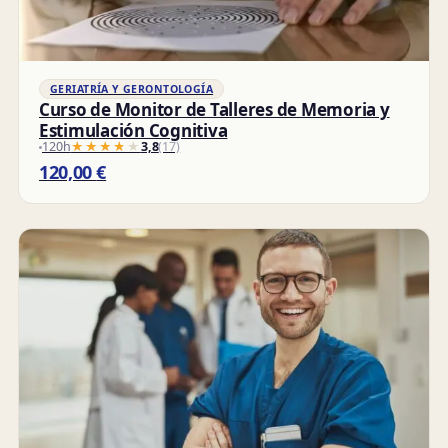
GERIATRÍA Y GERONTOLOGÍA
Curso de Monitor de Talleres de Memoria y
Estimulación Cognitiva
120h
★★★★★
★★★★★
3,8
(17)
120,00
€