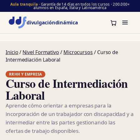
Aula tranquila
· Garantía de 14 días en todos los cursos · 200.000+
alumnos en España, Italia y Latinoamérica
divulgación
dinámica
Inicio
/
Nivel Formativo
/
Microcursos
/ Curso de
Intermediación Laboral
RRHH Y EMPRESA
Curso de Intermediación
Laboral
Aprende cómo orientar a empresas para la
incorporación de un trabajador con discapacidad y a
intermediar entre las partes gestionando las
ofertas de trabajo disponibles.