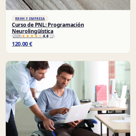
RRHH Y EMPRESA
Curso de PNL: Programación
Neurolingüística
200h
★★★★★
★★★★★
4,4
(19)
120,00
€