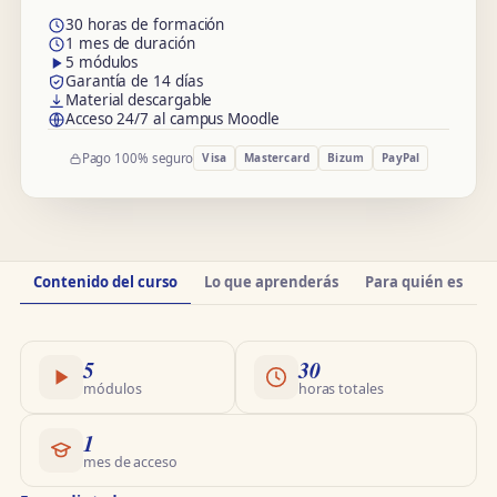
30 horas de formación
1 mes de duración
5 módulos
Garantía de 14 días
Material descargable
Acceso 24/7 al campus Moodle
Pago 100% seguro
Visa
Mastercard
Bizum
PayPal
Información
Contenido del curso
Lo que aprenderás
Para quién es
O
del
curso
5
30
módulos
horas totales
1
mes de acceso