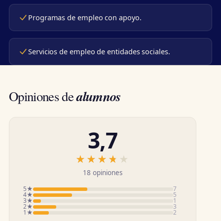
Programas de empleo con apoyo.
Servicios de empleo de entidades sociales.
alumnos
Opiniones de
3,7
★★★★★
★★★★★
18 opiniones
5★
7
4★
5
3★
1
2★
3
1★
2