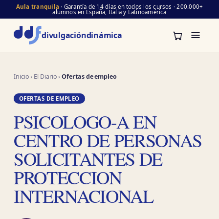
Aula tranquila
· Garantía de 14 días en todos los cursos · 200.000+
alumnos en España, Italia y Latinoamérica
divulgación
dinámica
Inicio
›
El Diario
›
Ofertas de empleo
OFERTAS DE EMPLEO
PSICOLOGO-A EN
CENTRO DE PERSONAS
SOLICITANTES DE
PROTECCION
INTERNACIONAL