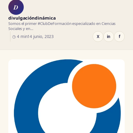
D
divulgacióndinámica
Somos el primer #ClubDeFormación especializado en Ciencias
Sociales y en…
◷ 4 min
14 junio, 2023
X
in
f