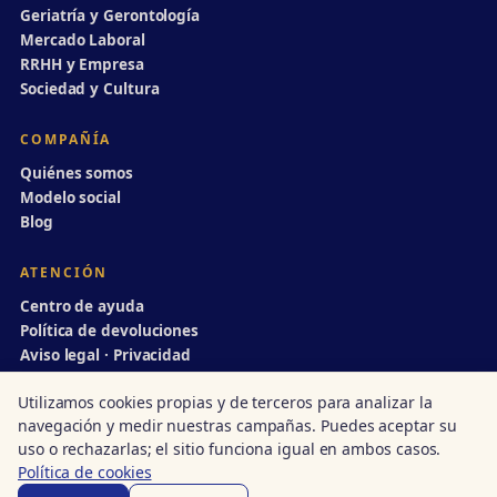
Geriatría y Gerontología
Mercado Laboral
RRHH y Empresa
Sociedad y Cultura
COMPAÑÍA
Quiénes somos
Modelo social
Blog
ATENCIÓN
Centro de ayuda
Política de devoluciones
Aviso legal · Privacidad
info@divulgaciondinamica.es
Utilizamos cookies propias y de terceros para analizar la
navegación y medir nuestras campañas. Puedes aceptar su
uso o rechazarlas; el sitio funciona igual en ambos casos.
Política de cookies
© 1998–2026 Divulgación Dinámica · Centro autorizado nº 14/00231