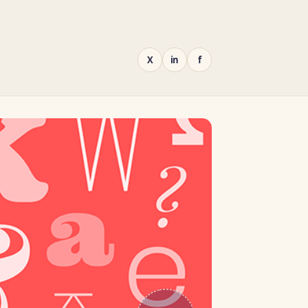
X
in
f