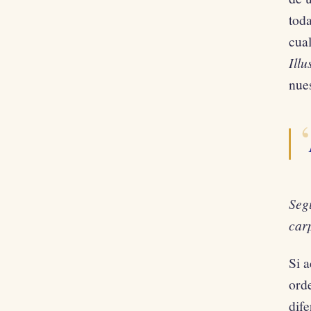
toda
cua
Illu
nues
Seg
car
Si 
orde
dif