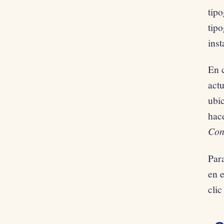
tipo
tip
inst
En 
act
ubic
hac
Con
Par
en 
clic