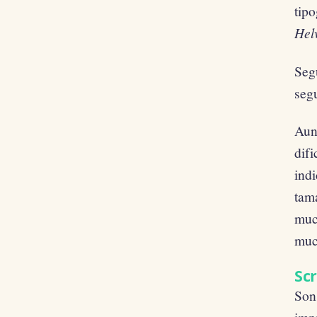
tipo
Helv
Segú
segu
Aunq
difi
ind
tam
much
much
Scr
Son 