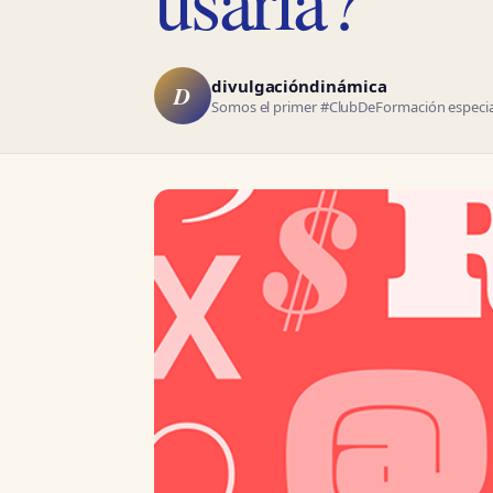
divulgacióndinámica
D
Somos el primer #ClubDeFormación especial