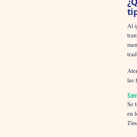
¿Q
ti
Al i
tran
men
trad
Aten
las
Ser
Se t
en l
Tim