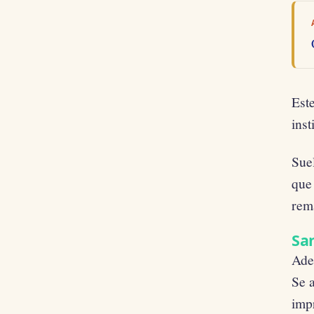
Este
inst
Suel
que 
rem
San
Ade
Se a
impr