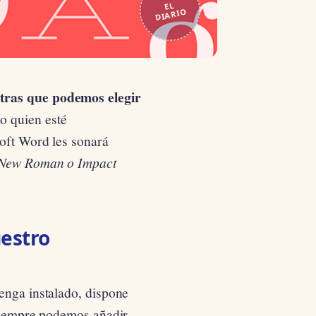
EL
DIARIO
letras que podemos elegir
lo quien esté
soft Word les sonará
s New Roman o Impact
uestro
enga instalado, dispone
 siempre podemos añadir