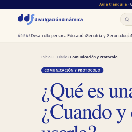
Aula tranquila
· 
Busc
divulgación
dinámica
Desarrollo personal
Educación
Geriatría y Gerontología
ÁREAS
Inicio
›
El Diario
›
Comunicación y Protocolo
COMUNICACIÓN Y PROTOCOLO
¿Qué es una
¿Cuando y
usarla?