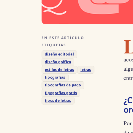
EN ESTE ARTÍCULO
ETIQUETAS
diseño editorial
acos
diseño gráfico
alg
estilos de letras
letras
entr
tipografías
tipografías de pago
tipografías gratis
¿C
tipos de letras
or
Por 
de u