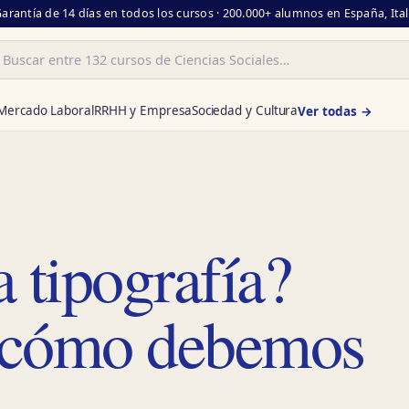
Garantía de 14 días en todos los cursos · 200.000+ alumnos en España, Ita
ar
Mercado Laboral
RRHH y Empresa
Sociedad y Cultura
Ver todas →
 tipografía?
 cómo debemos