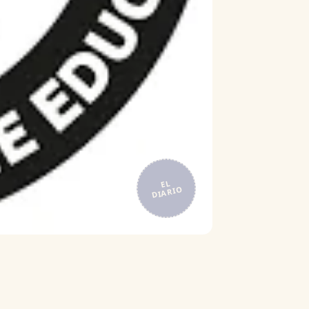
EL
DIARIO