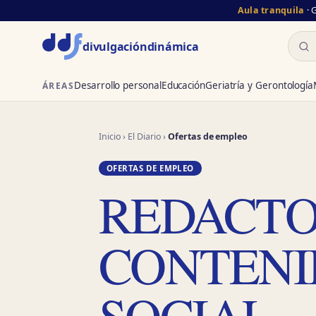
Aula tranquila
· 
Busc
divulgación
dinámica
Desarrollo personal
Educación
Geriatría y Gerontología
ÁREAS
Inicio
›
El Diario
›
Ofertas de empleo
OFERTAS DE EMPLEO
REDACTO
CONTENI
SOCIAL