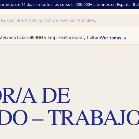
Garantía de 14 días en todos los cursos · 200.000+ alumnos en España, Ita
ar
Mercado Laboral
RRHH y Empresa
Sociedad y Cultura
Ver todas →
R/A DE
DO – TRABAJ