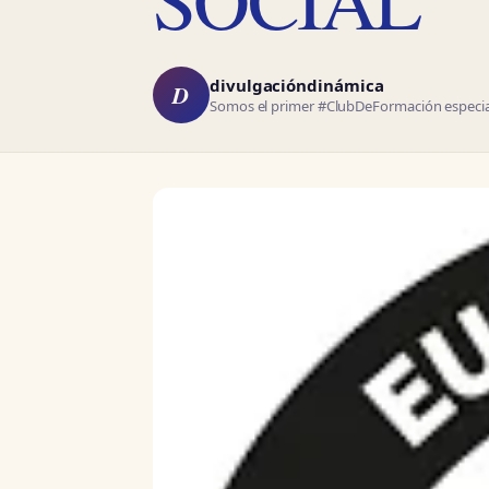
divulgacióndinámica
D
Somos el primer #ClubDeFormación especial