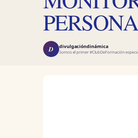
PERSONA
divulgacióndinámica
D
Somos el primer #ClubDeFormación especial