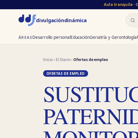
Aula tranquila
· 
Busc
divulgación
dinámica
Desarrollo personal
Educación
Geriatría y Gerontología
ÁREAS
Inicio
›
El Diario
›
Ofertas de empleo
OFERTAS DE EMPLEO
SUSTITU
PATERNI
MONITOR