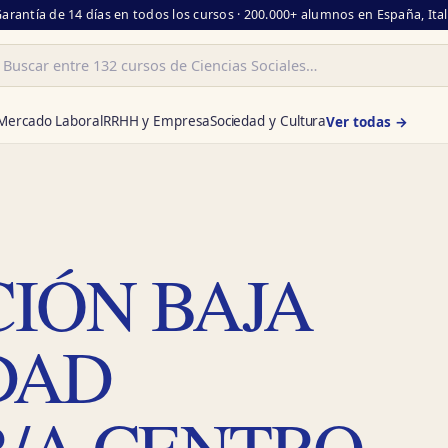
Garantía de 14 días en todos los cursos · 200.000+ alumnos en España, Ita
ar
Mercado Laboral
RRHH y Empresa
Sociedad y Cultura
Ver todas →
CIÓN BAJA
DAD
/A CENTRO