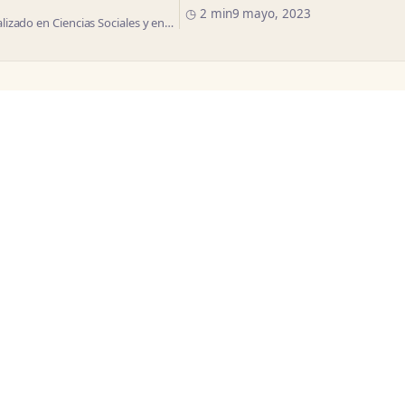
◷ 2 min
9 mayo, 2023
izado en Ciencias Sociales y en…