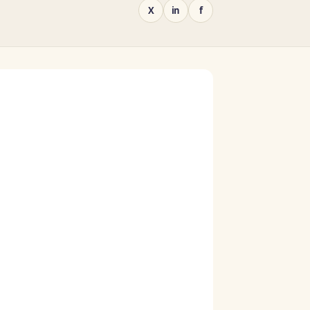
X
in
f