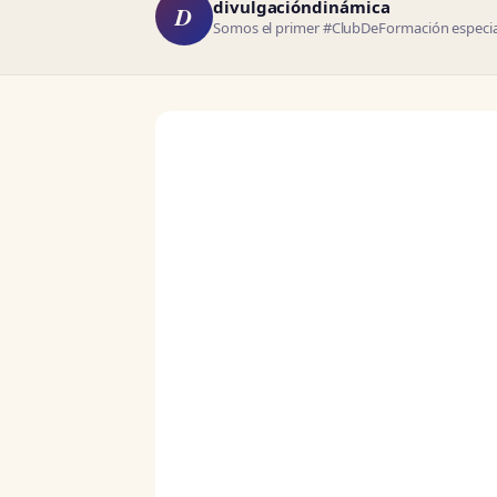
divulgacióndinámica
D
Somos el primer #ClubDeFormación especial