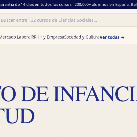
Garantía de 14 días en todos los cursos · 200.000+ alumnos en España, Ita
ar
Mercado Laboral
RRHH y Empresa
Sociedad y Cultura
Ver todas →
O DE INFANC
TUD