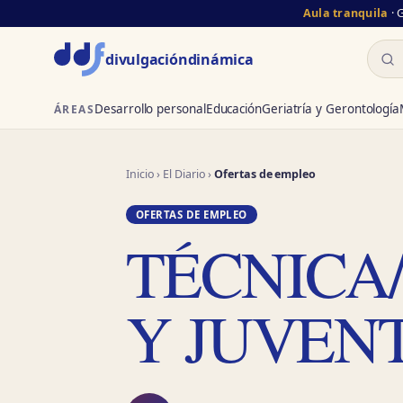
Aula tranquila
· 
Busc
divulgación
dinámica
Desarrollo personal
Educación
Geriatría y Gerontología
ÁREAS
Inicio
›
El Diario
›
Ofertas de empleo
OFERTAS DE EMPLEO
TÉCNICA/
Y JUVEN