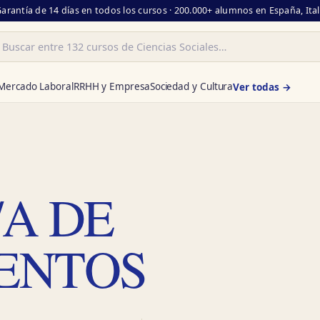
Garantía de 14 días en todos los cursos · 200.000+ alumnos en España, Ita
ar
Mercado Laboral
RRHH y Empresa
Sociedad y Cultura
Ver todas →
/A DE
ENTOS