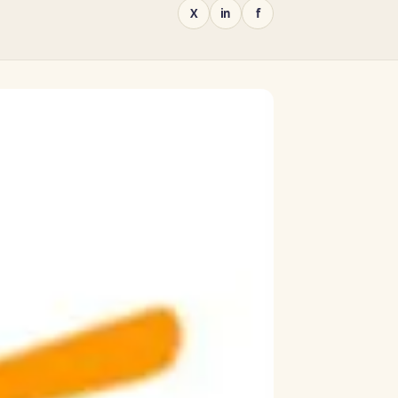
X
in
f