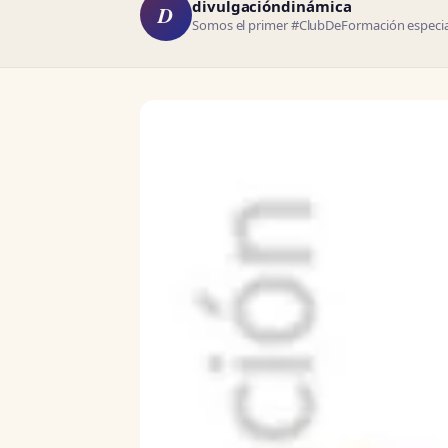
divulgacióndinámica
D
Somos el primer #ClubDeFormación especial