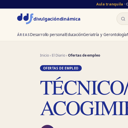
Aula tranquila
· 
Busc
divulgación
dinámica
Desarrollo personal
Educación
Geriatría y Gerontología
ÁREAS
Inicio
›
El Diario
›
Ofertas de empleo
OFERTAS DE EMPLEO
TÉCNICO
ACOGIMI