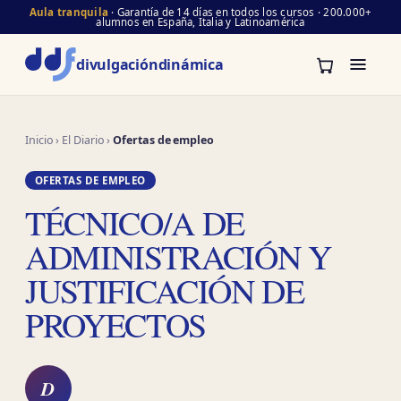
Aula tranquila
· Garantía de 14 días en todos los cursos · 200.000+
alumnos en España, Italia y Latinoamérica
divulgación
dinámica
Inicio
›
El Diario
›
Ofertas de empleo
OFERTAS DE EMPLEO
TÉCNICO/A DE
ADMINISTRACIÓN Y
JUSTIFICACIÓN DE
PROYECTOS
D