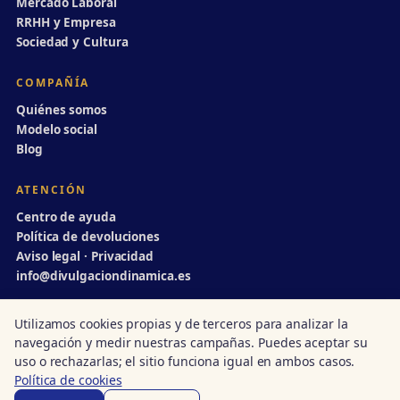
Mercado Laboral
RRHH y Empresa
Sociedad y Cultura
COMPAÑÍA
Quiénes somos
Modelo social
Blog
ATENCIÓN
Centro de ayuda
Política de devoluciones
Aviso legal · Privacidad
info@divulgaciondinamica.es
Utilizamos cookies propias y de terceros para analizar la
navegación y medir nuestras campañas. Puedes aceptar su
© 1998–2026 Divulgación Dinámica · Centro autorizado nº 14/00231
uso o rechazarlas; el sitio funciona igual en ambos casos.
Acreditado · Junta de Andalucía
·
ISO 9001
·
UN Global Compact
Política de cookies