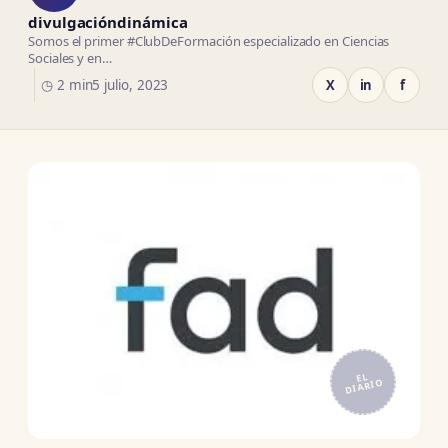
divulgacióndinámica
Somos el primer #ClubDeFormación especializado en Ciencias
Sociales y en…
◷ 2 min
5 julio, 2023
X
in
f
EL
DIARIO