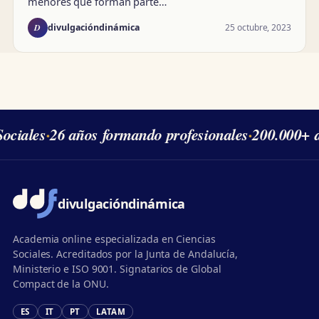
menores que forman parte…
D
25 octubre, 2023
divulgacióndinámica
ociales
·
26 años formando profesionales
·
200.000+ a
divulgación
dinámica
Academia online especializada en Ciencias
Sociales. Acreditados por la Junta de Andalucía,
Ministerio e ISO 9001. Signatarios de Global
Compact de la ONU.
ES
IT
PT
LATAM