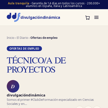
Aula tranquila
· Garantía de 14 días en todos los cursos · 200.000+
alumnos en España, Italia y Latinoamérica
divulgación
dinámica
Inicio
›
El Diario
›
Ofertas de empleo
OFERTAS DE EMPLEO
TÉCNICO/A DE
PROYECTOS
D
divulgacióndinámica
Somos el primer #ClubDeFormación especializado en Ciencias
Sociales y en…