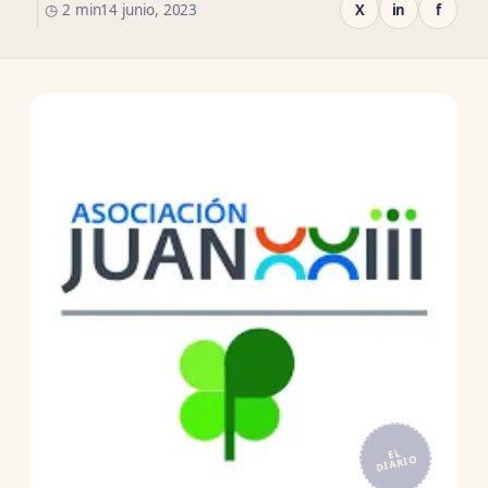
◷ 2 min
14 junio, 2023
X
in
f
EL
DIARIO