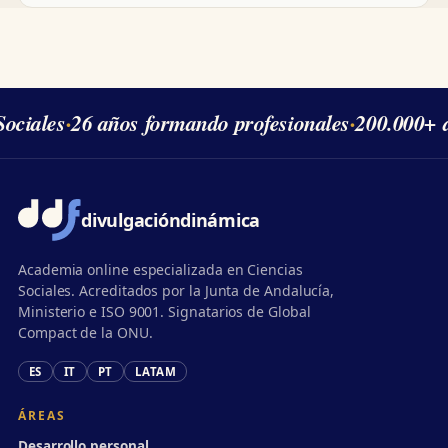
ociales
·
26 años formando profesionales
·
200.000+ 
divulgación
dinámica
Academia online especializada en Ciencias
Sociales. Acreditados por la Junta de Andalucía,
Ministerio e ISO 9001. Signatarios de Global
Compact de la ONU.
ES
IT
PT
LATAM
ÁREAS
Desarrollo personal