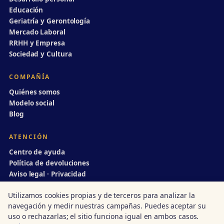
Educación
Geriatría y Gerontología
Mercado Laboral
RRHH y Empresa
Sociedad y Cultura
COMPAÑÍA
Quiénes somos
Modelo social
Blog
ATENCIÓN
Centro de ayuda
Política de devoluciones
Aviso legal · Privacidad
info@divulgaciondinamica.es
Utilizamos cookies propias y de terceros para analizar la
navegación y medir nuestras campañas. Puedes aceptar su
uso o rechazarlas; el sitio funciona igual en ambos casos.