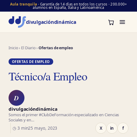
Aula tranquila
· Garantía de 14 días en todos los cursos · 200.000+
alumnos en España, Italia y Latinoamérica
divulgación
dinámica
Inicio
›
El Diario
›
Ofertas de empleo
OFERTAS DE EMPLEO
Técnico/a Empleo
D
divulgacióndinámica
Somos el primer #ClubDeFormación especializado en Ciencias
Sociales y en…
◷ 3 min
25 mayo, 2023
X
in
f