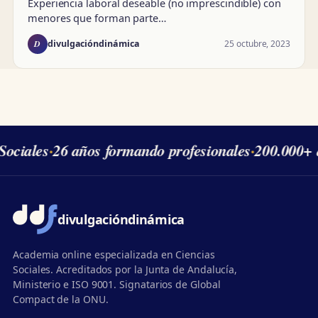
Experiencia laboral deseable (no imprescindible) con
menores que forman parte…
D
25 octubre, 2023
divulgacióndinámica
ociales
·
26 años formando profesionales
·
200.000+ 
divulgación
dinámica
Academia online especializada en Ciencias
Sociales. Acreditados por la Junta de Andalucía,
Ministerio e ISO 9001. Signatarios de Global
Compact de la ONU.