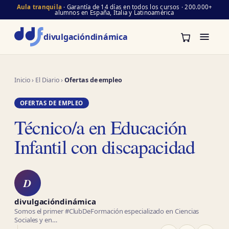
Aula tranquila
· Garantía de 14 días en todos los cursos · 200.000+
alumnos en España, Italia y Latinoamérica
divulgación
dinámica
Inicio
›
El Diario
›
Ofertas de empleo
OFERTAS DE EMPLEO
Técnico/a en Educación
Infantil con discapacidad
D
divulgacióndinámica
Somos el primer #ClubDeFormación especializado en Ciencias
Sociales y en…