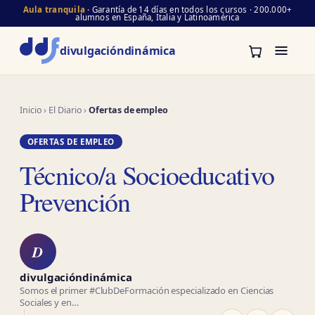
Aula tranquila
· Garantía de 14 días en todos los cursos · 200.000+
alumnos en España, Italia y Latinoamérica
divulgación
dinámica
Inicio
›
El Diario
›
Ofertas de empleo
OFERTAS DE EMPLEO
Técnico/a Socioeducativo
Prevención
D
divulgacióndinámica
Somos el primer #ClubDeFormación especializado en Ciencias
Sociales y en…