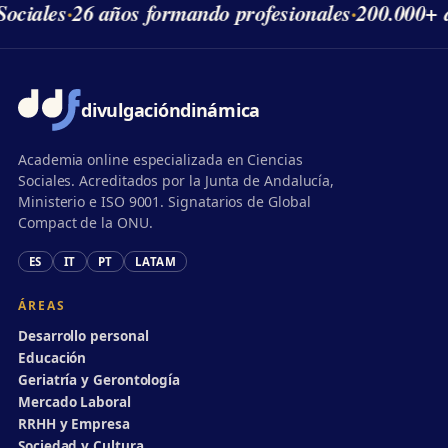
ociales
·
26 años formando profesionales
·
200.000+ 
divulgación
dinámica
Academia online especializada en Ciencias
Sociales. Acreditados por la Junta de Andalucía,
Ministerio e ISO 9001. Signatarios de Global
Compact de la ONU.
ES
IT
PT
LATAM
ÁREAS
Desarrollo personal
Educación
Geriatría y Gerontología
Mercado Laboral
RRHH y Empresa
Sociedad y Cultura