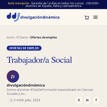
Aula tranquila
· Garantía de 14 días en todos los cursos · 200.000+
alumnos en España, Italia y Latinoamérica
divulgación
dinámica
Inicio
›
El Diario
›
Ofertas de empleo
OFERTAS DE EMPLEO
Trabajador/a Social
D
divulgacióndinámica
Somos el primer #ClubDeFormación especializado en Ciencias
Sociales y en…
◷ 3 min
5 julio, 2023
X
in
f