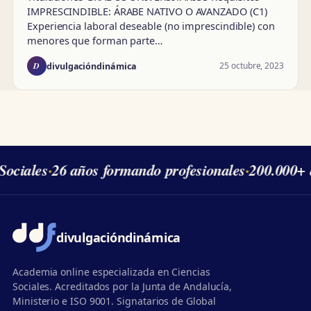
IMPRESCINDIBLE: ÁRABE NATIVO O AVANZADO (C1)
Experiencia laboral deseable (no imprescindible) con
menores que forman parte…
D
25 octubre, 2023
divulgacióndinámica
Sociales
·
26 años formando profesionales
·
200.000+ 
divulgación
dinámica
Academia online especializada en Ciencias
Sociales. Acreditados por la Junta de Andalucía,
Ministerio e ISO 9001. Signatarios de Global