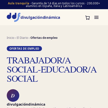
Aula tranquila
· Garantía de 14 días en todos los cursos · 200.000+
alumnos en España, Italia y Latinoamérica
divulgación
dinámica
Inicio
›
El Diario
›
Ofertas de empleo
OFERTAS DE EMPLEO
TRABAJADOR/A
SOCIAL-EDUCADOR/A
SOCIAL
D
divulgacióndinámica