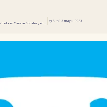
◷ 3 min
3 mayo, 2023
izado en Ciencias Sociales y en…