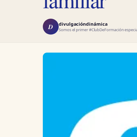
divulgacióndinámica
D
Somos el primer #ClubDeFormación especial