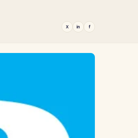
X
in
f