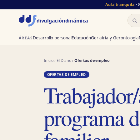
Aula tranquila
· 
Busc
divulgación
dinámica
Desarrollo personal
Educación
Geriatría y Gerontología
ÁREAS
Inicio
›
El Diario
›
Ofertas de empleo
OFERTAS DE EMPLEO
Trabajador/
programa d
familiar