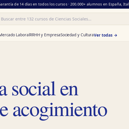
Garantía de 14 días en todos los cursos · 200.000+ alumnos en España, Ita
ar
Mercado Laboral
RRHH y Empresa
Sociedad y Cultura
Ver todas →
a social en
e acogimiento