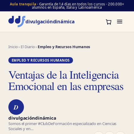
Aula tranquila
· Garantía de 14 días en todos los cursos · 200.000+
alumnos en España, Italia y Latinoamérica
divulgación
dinámica
Inicio
›
El Diario
›
Empleo y Recursos Humanos
EMPLEO Y RECURSOS HUMANOS
Ventajas de la Inteligencia
Emocional en las empresas
D
divulgacióndinámica
Somos el primer #ClubDeFormación especializado en Ciencias
Sociales y en…