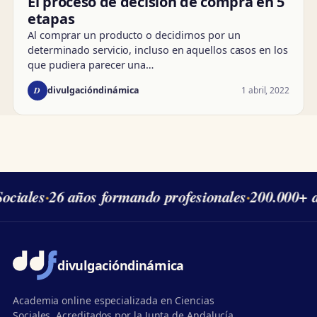
El proceso de decisión de compra en 5
etapas
Al comprar un producto o decidirnos por un
determinado servicio, incluso en aquellos casos en los
que pudiera parecer una…
D
1 abril, 2022
divulgacióndinámica
ociales
·
26 años formando profesionales
·
200.000+ a
divulgación
dinámica
Academia online especializada en Ciencias
Sociales. Acreditados por la Junta de Andalucía,