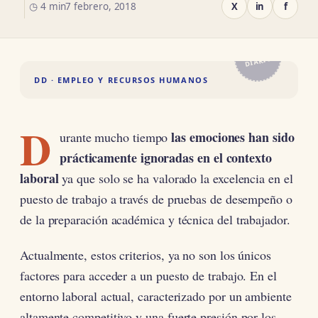
◷ 4 min
7 febrero, 2018
X
in
f
EL
DIARIO
DD · EMPLEO Y RECURSOS HUMANOS
D
las emociones han sido
urante mucho tiempo
prácticamente ignoradas en el contexto
laboral
ya que solo se ha valorado la excelencia en el
puesto de trabajo a través de pruebas de desempeño o
de la preparación académica y técnica del trabajador.
Actualmente, estos criterios, ya no son los únicos
factores para acceder a un puesto de trabajo. En el
entorno laboral actual, caracterizado por un ambiente
altamente competitivo y una fuerte presión por los