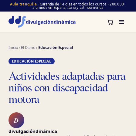
Aula tranquila
· Garantía de 14 días en todos los cursos · 200.000+
alumnos en España, Italia y Latinoamérica
divulgación
dinámica
Inicio
›
El Diario
›
Educación Especial
EDUCACIÓN ESPECIAL
Actividades adaptadas para
niños con discapacidad
motora
D
divulgacióndinámica