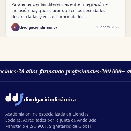
Para entender las diferencias entre integración e
inclusión hay que aclarar que en las sociedades
desarrolladas y en sus comunidades…
D
28 enero, 2022
divulgacióndinámica
iales
·
26 años formando profesionales
·
200.000+ al
divulgación
dinámica
Academia online especializada en Ciencias
Sociales. Acreditados por la Junta de Andalucía,
Ministerio e ISO 9001. Signatarios de Global