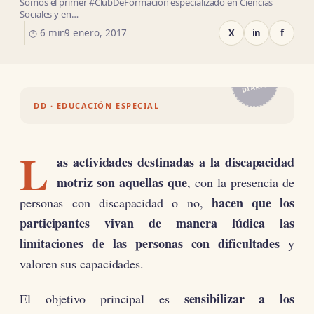
Somos el primer #ClubDeFormación especializado en Ciencias
Sociales y en…
◷ 6 min
9 enero, 2017
X
in
f
EL
DIARIO
DD · EDUCACIÓN ESPECIAL
L
as actividades destinadas a la discapacidad
motriz son aquellas que
, con la presencia de
hacen que los
personas con discapacidad o no,
participantes vivan de manera lúdica las
limitaciones de las personas con dificultades
y
valoren sus capacidades.
sensibilizar a los
El objetivo principal es