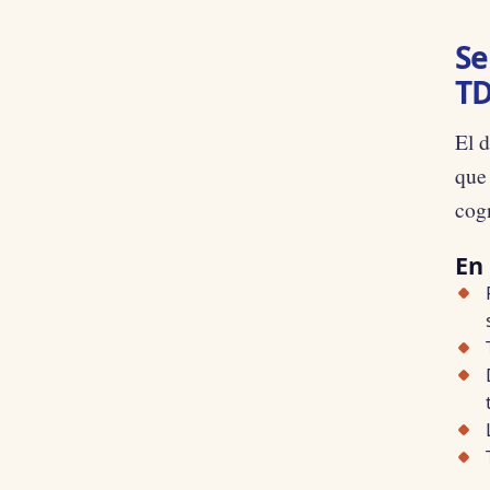
Se
T
El 
que
cogn
En