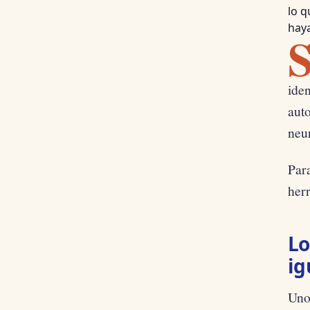
lo q
haya
iden
auto
neu
Par
herr
Lo
ig
Uno