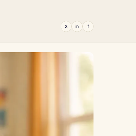
X
in
f