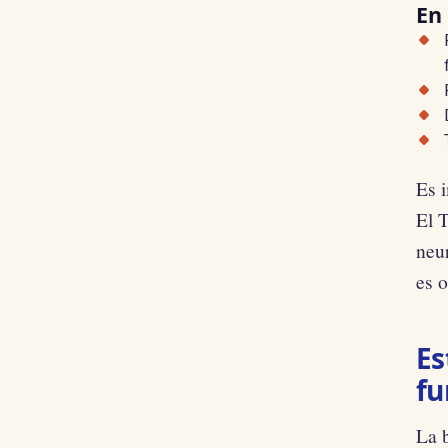
En 
Es i
El 
neur
es o
Es
fu
La b