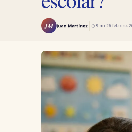
JM
Juan Martínez
◷ 9 min
26 febrero, 