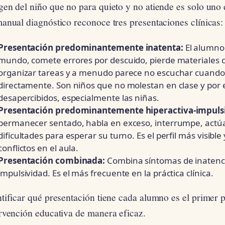
en del niño que no para quieto y no atiende es solo uno d
anual diagnóstico reconoce tres presentaciones clínicas:
Presentación predominantemente inatenta:
El alumno 
mundo, comete errores por descuido, pierde materiales c
organizar tareas y a menudo parece no escuchar cuando 
directamente. Son niños que no molestan en clase y por
desapercibidos, especialmente las niñas.
Presentación predominantemente hiperactiva-impuls
permanecer sentado, habla en exceso, interrumpe, actúa
dificultades para esperar su turno. Es el perfil más visibl
conflictos en el aula.
Presentación combinada:
Combina síntomas de inatenci
impulsividad. Es el más frecuente en la práctica clínica.
tificar qué presentación tiene cada alumno es el primer 
ervención educativa de manera eficaz.