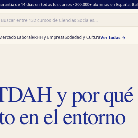
Garantía de 14 días en todos los cursos · 200.000+ alumnos en España, Ita
ar
Mercado Laboral
RRHH y Empresa
Sociedad y Cultura
Ver todas →
 TDAH y por qué
to en el entorno