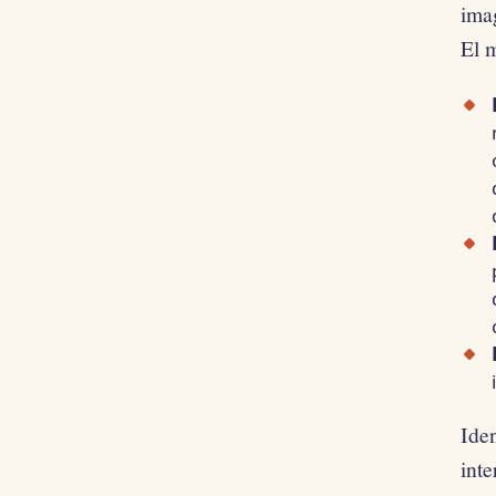
imag
El m
Iden
int