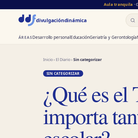
Aula tranquila
· 
Busc
divulgación
dinámica
Desarrollo personal
Educación
Geriatría y Gerontología
ÁREAS
Inicio
›
El Diario
›
Sin categorizar
SIN CATEGORIZAR
¿Qué es el
importa tan
escolar?