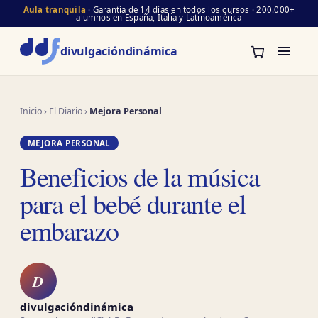
Aula tranquila
· Garantía de 14 días en todos los cursos · 200.000+
alumnos en España, Italia y Latinoamérica
divulgación
dinámica
Inicio
›
El Diario
›
Mejora Personal
MEJORA PERSONAL
Beneficios de la música
para el bebé durante el
embarazo
D
divulgacióndinámica