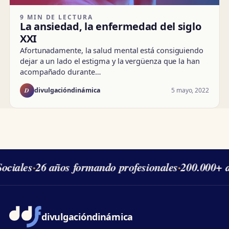
9 MIN DE LECTURA
La ansiedad, la enfermedad del siglo
XXI
Afortunadamente, la salud mental está consiguiendo
dejar a un lado el estigma y la vergüenza que la han
acompañado durante…
D
5 mayo, 2022
divulgacióndinámica
ciales
·
26 años formando profesionales
·
200.000+ a
divulgación
dinámica