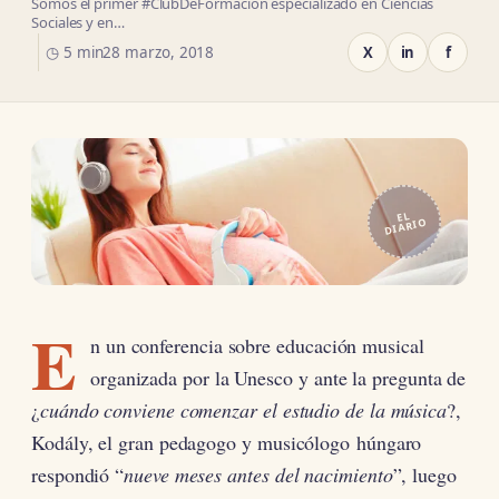
Somos el primer #ClubDeFormación especializado en Ciencias
Sociales y en…
◷ 5 min
28 marzo, 2018
X
in
f
EL
DIARIO
E
n un conferencia sobre educación musical
organizada por la Unesco y ante la pregunta de
¿
cuándo conviene comenzar el estudio de la música
?,
Kodály, el gran pedagogo y musicólogo húngaro
respondió “
nueve meses antes del nacimiento
”, luego