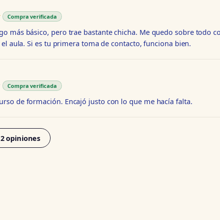
★
★
Compra verificada
go más básico, pero trae bastante chicha. Me quedo sobre todo co
 el aula. Si es tu primera toma de contacto, funciona bien.
★
★
Compra verificada
rso de formación. Encajó justo con lo que me hacía falta.
12 opiniones