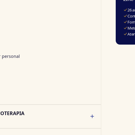
26 a
Cont
Form
Meto
Aten
r personal
COTERAPIA