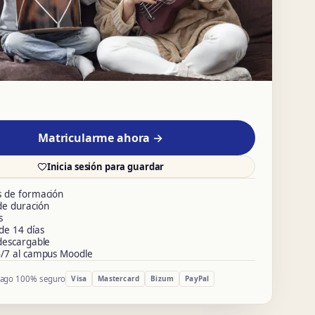
Matricularme ahora →
Inicia sesión para guardar
s de formación
de duración
s
de 14 días
descargable
4/7 al campus Moodle
ago 100% seguro
Visa
Mastercard
Bizum
PayPal