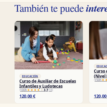
inter
También te puede
EDUCA
Curso 
(Nivel
EDUCACIÓN
150h
★
★
Curso de Auxiliar de Escuelas
Infantiles y Ludotecas
100h
★★★★★
★★★★★
3,7
(18)
120,00
€
120,0