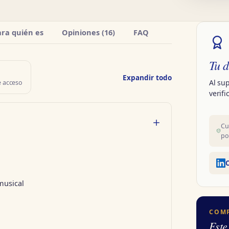
ara quién es
Opiniones (16)
FAQ
Tu d
Expandir todo
Al su
 acceso
verifi
Cu
po
C
musical
COM
Este