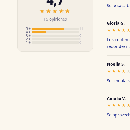
Se le saca 
★★★★★
★★★★★
16 opiniones
Gloria G.
5★
11
★★★★
★★★★
4★
5
3★
0
2★
0
Los conteni
1★
0
redondear t
Noelia S.
★★★★
★★★★
Se remata s
Amalia V.
★★★★
★★★★
Se aprovech