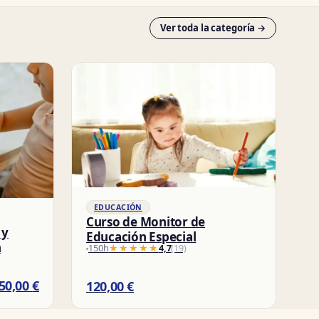
Ver toda la categoría →
EDUCACIÓN
Curso de Monitor de
 y
Educación Especial
n
150h
★★★★★
★★★★★
4,7
(19)
50,00
€
120,00
€