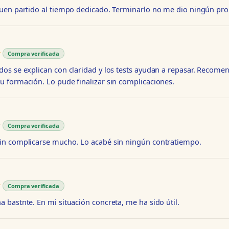
buen partido al tiempo dedicado. Terminarlo no me dio ningún pr
★
★
Compra verificada
dos se explican con claridad y los tests ayudan a repasar. Recome
u formación. Lo pude finalizar sin complicaciones.
★
★
Compra verificada
in complicarse mucho. Lo acabé sin ningún contratiempo.
★
★
Compra verificada
a bastnte. En mi situación concreta, me ha sido útil.