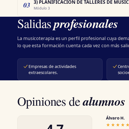
3) PLANIFICACIÓN DE TALLERES DE MUSI
03
Módulo 3
profesionales
Salidas
La musicoterapia es un perfil profesional cuya d
lo que esta formación cuenta cada vez con más sali
Empresas de actividades
Centr
extraescolares.
socio
alumnos
Opiniones de
Álvaro H.
4,7
★★★★
★★★★