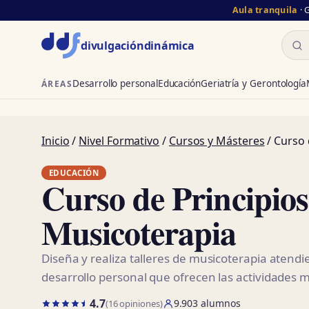
Aula tranquila
· 
Busc
divulgación
dinámica
Desarrollo personal
Educación
Geriatría y Gerontología
ÁREAS
Inicio
/
Nivel Formativo
/
Cursos y Másteres
/ Curso 
EDUCACIÓN
Curso de Principios
Musicoterapia
Diseña y realiza talleres de musicoterapia atendi
desarrollo personal que ofrecen las actividades m
4.7
9.903 alumnos
(16 opiniones)