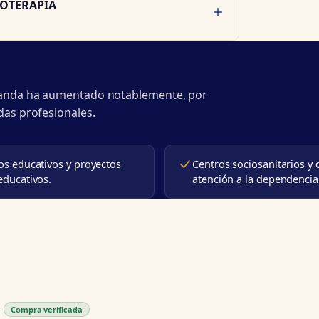
COTERAPIA
emanda ha aumentado notablemente, por
das profesionales.
os educativos y proyectos
Centros sociosanitarios y 
educativos.
atención a la dependencia
★
★
Compra verificada