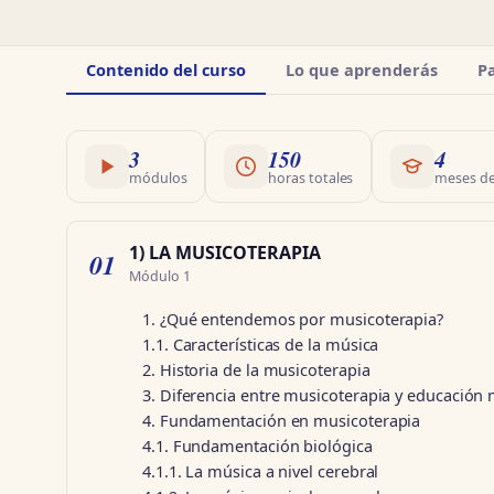
Información
Contenido del curso
Lo que aprenderás
P
del
curso
3
150
4
módulos
horas totales
meses de
1) LA MUSICOTERAPIA
01
Módulo 1
1. ¿Qué entendemos por musicoterapia?
1.1. Características de la música
2. Historia de la musicoterapia
3. Diferencia entre musicoterapia y educación 
4. Fundamentación en musicoterapia
4.1. Fundamentación biológica
4.1.1. La música a nivel cerebral