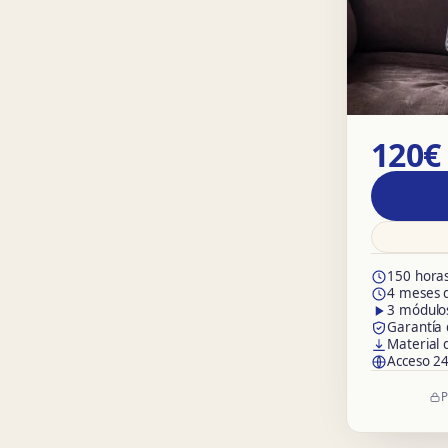
120€
150 hora
4 meses 
3 módulo
Garantía 
Material 
Acceso 2
P