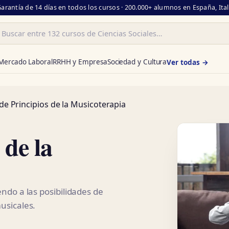
Garantía de 14 días en todos los cursos · 200.000+ alumnos en España, Ita
ar
Mercado Laboral
RRHH y Empresa
Sociedad y Cultura
Ver todas →
de Principios de la Musicoterapia
 de la
endo a las posibilidades de
usicales.