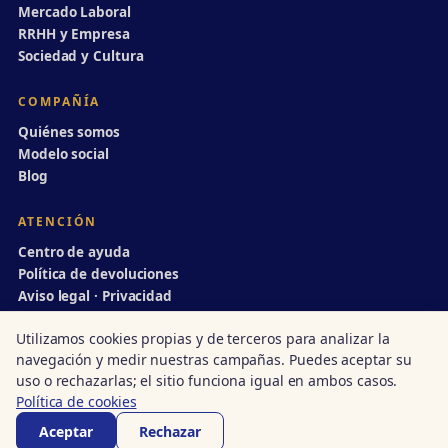
Mercado Laboral
RRHH y Empresa
Sociedad y Cultura
COMPAÑÍA
Quiénes somos
Modelo social
Blog
ATENCIÓN
Centro de ayuda
Política de devoluciones
Aviso legal · Privacidad
info@divulgaciondinamica.es
Utilizamos cookies propias y de terceros para analizar la
navegación y medir nuestras campañas. Puedes aceptar su
uso o rechazarlas; el sitio funciona igual en ambos casos.
Política de cookies
© 1998–2026 Divulgación Dinámica · Centro autorizado nº 14/00231
Acreditado · Junta de Andalucía
·
ISO 9001
·
UN Global Compact
Aceptar
Rechazar