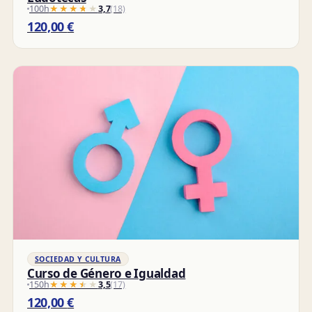
100h
★★★★★
★★★★★
3,7
(18)
120,00
€
SOCIEDAD Y CULTURA
Curso de Género e Igualdad
150h
★★★★★
★★★★★
3,5
(17)
120,00
€