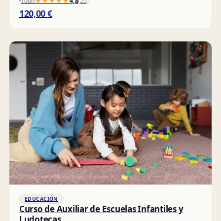
100h
★★★★★
★★★★★
4,8
(20)
120,00
€
EDUCACIÓN
Curso de Auxiliar de Escuelas Infantiles y
Ludotecas