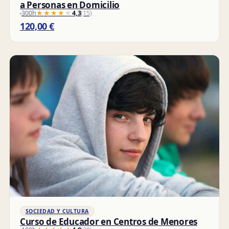
a Personas en Domicilio
300h
★★★★★
★★★★★
4,3
(15)
120,00
€
SOCIEDAD Y CULTURA
Curso de Educador en Centros de Menores