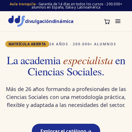
Aula tranquila
· Garantía de 14 días en todos los cursos · 200.000+
alumnos en España, Italia y Latinoamérica
divulgación
dinámica
26 AÑOS · 200.000+ ALUMNOS
MATRÍCULA ABIERTA
especialista
La academia
en
Ciencias Sociales.
Más de 26 años formando a profesionales de las
Ciencias Sociales con una metodología práctica,
flexible y adaptada a las necesidades del sector.
Explorar el catálogo →