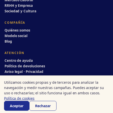
Mercado Laboral
RRHH y Empresa
Sociedad y Cultura
COMPAÑÍA
Quiénes somos
Modelo social
Blog
ATENCIÓN
Centro de ayuda
Política de devoluciones
Aviso legal · Privacidad
info@divulgaciondinamica.es
Utilizamos cookies propias y de terceros para analizar la
navegación y medir nuestras campañas. Puedes aceptar su
uso o rechazarlas; el sitio funciona igual en ambos casos.
Política de cookies
© 1998–2026 Divulgación Dinámica · Centro autorizado nº 14/00231
Acreditado · Junta de Andalucía
·
ISO 9001
·
UN Global Compact
Aceptar
Rechazar