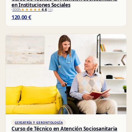
en Instituciones Sociales
300h
★★★★★
★★★★★
4,6
(16)
120,00
€
GERIATRÍA Y GERONTOLOGÍA
Curso de Técnico en Atención Sociosanitaria