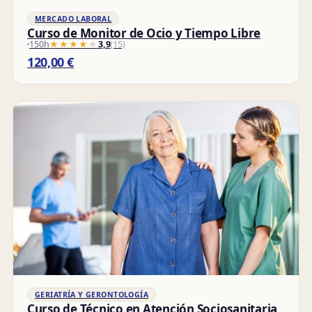
MERCADO LABORAL
Curso de Monitor de Ocio y Tiempo Libre
150h
★★★★★
★★★★★
3,9
(15)
120,00
€
GERIATRÍA Y GERONTOLOGÍA
Curso de Técnico en Atención Sociosanitaria