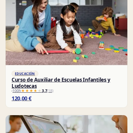
EDUCACIÓN
Curso de Auxiliar de Escuelas Infantiles y
Ludotecas
100h
★★★★★
★★★★★
3,7
(18)
120,00
€