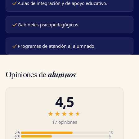
Aulas de integración y de apoyo educativo.
Gabinetes psicopedagógicos.
Programas de atención al alumnado.
alumnos
Opiniones de
4,5
★★★★★
★★★★★
17 opiniones
5★
10
4★
6