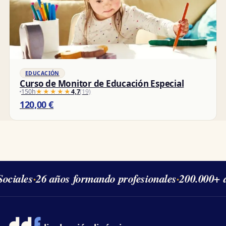
EDUCACIÓN
Curso de Monitor de Educación Especial
150h
★★★★★
★★★★★
4,7
(19)
120,00
€
ciales
·
26 años formando profesionales
·
200.000+ a