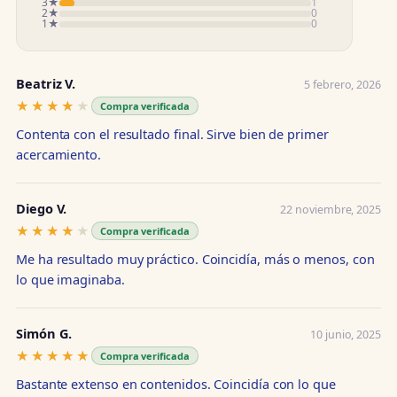
3★
1
2★
0
1★
0
Beatriz V.
5 febrero, 2026
★★★★★
★★★★★
Compra verificada
Contenta con el resultado final. Sirve bien de primer
acercamiento.
Diego V.
22 noviembre, 2025
★★★★★
★★★★★
Compra verificada
Me ha resultado muy práctico. Coincidía, más o menos, con
lo que imaginaba.
Simón G.
10 junio, 2025
★★★★★
★★★★★
Compra verificada
Bastante extenso en contenidos. Coincidía con lo que