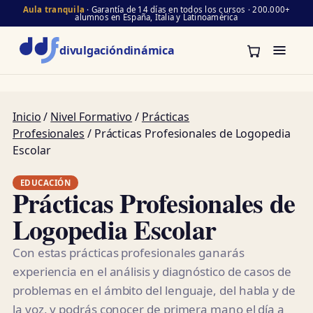
Aula tranquila
· Garantía de 14 días en todos los cursos · 200.000+
alumnos en España, Italia y Latinoamérica
divulgación
dinámica
Inicio
/
Nivel Formativo
/
Prácticas
Profesionales
/ Prácticas Profesionales de Logopedia
Escolar
EDUCACIÓN
Prácticas Profesionales de
Logopedia Escolar
Con estas prácticas profesionales ganarás
experiencia en el análisis y diagnóstico de casos de
problemas en el ámbito del lenguaje, del habla y de
la voz, y podrás conocer de primera mano el día a