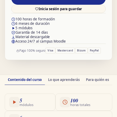
Inicia sesión para guardar
100 horas de formación
6 meses de duración
5 módulos
Garantía de 14 días
Material descargable
Acceso 24/7 al campus Moodle
Pago 100% seguro
Visa
Mastercard
Bizum
PayPal
Información
Contenido del curso
Lo que aprenderás
Para quién es
O
del
curso
5
100
módulos
horas totales