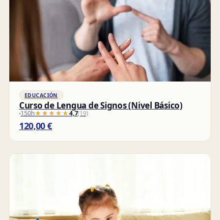
EDUCACIÓN
Curso de Lengua de Signos (Nivel Básico)
150h
★★★★★
★★★★★
4,7
(19)
120,00
€