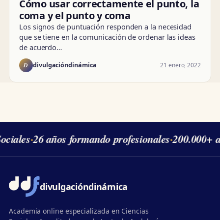
Cómo usar correctamente el punto, la
coma y el punto y coma
Los signos de puntuación responden a la necesidad
que se tiene en la comunicación de ordenar las ideas
de acuerdo…
D
21 enero, 2022
divulgacióndinámica
ciales
·
26 años formando profesionales
·
200.000+ a
divulgación
dinámica
Academia online especializada en Ciencias