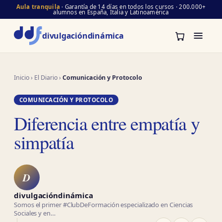
Aula tranquila
· Garantía de 14 días en todos los cursos · 200.000+
alumnos en España, Italia y Latinoamérica
divulgación
dinámica
Inicio
›
El Diario
›
Comunicación y Protocolo
COMUNICACIÓN Y PROTOCOLO
Diferencia entre empatía y
simpatía
D
divulgacióndinámica
Somos el primer #ClubDeFormación especializado en Ciencias
Sociales y en…