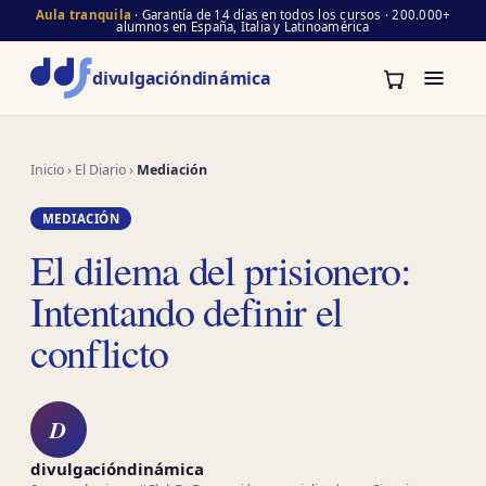
Aula tranquila
· Garantía de 14 días en todos los cursos · 200.000+
alumnos en España, Italia y Latinoamérica
divulgación
dinámica
Inicio
›
El Diario
›
Mediación
MEDIACIÓN
El dilema del prisionero:
Intentando definir el
conflicto
D
divulgacióndinámica