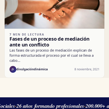
7 MIN DE LECTURA
Fases de un proceso de mediación
ante un conflicto
Las fases de un proceso de mediación explican de
forma estructurada el proceso por el cual se lleva a
cabo…
D
8 noviembre, 2021
divulgacióndinámica
ciales
·
26 años formando profesionales
·
200.000+ a