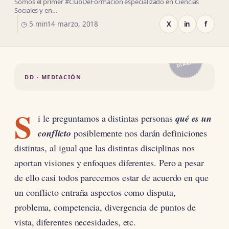
Somos el primer #ClubDeFormación especializado en Ciencias
Sociales y en…
◷ 5 min
14 marzo, 2018
X
in
f
EL
DIARIO
DD · MEDIACIÓN
S
i le preguntamos a distintas personas
qué es un
conflicto
posiblemente nos darán definiciones
distintas, al igual que las distintas disciplinas nos
aportan visiones y enfoques diferentes. Pero a pesar
de ello casi todos parecemos estar de acuerdo en que
un conflicto entraña aspectos como disputa,
problema, competencia, divergencia de puntos de
vista, diferentes necesidades, etc.