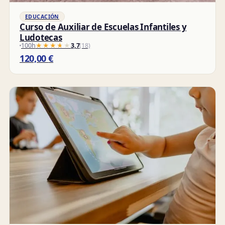
EDUCACIÓN
Curso de Auxiliar de Escuelas Infantiles y
Ludotecas
100h
★★★★★
★★★★★
3,7
(18)
120,00
€