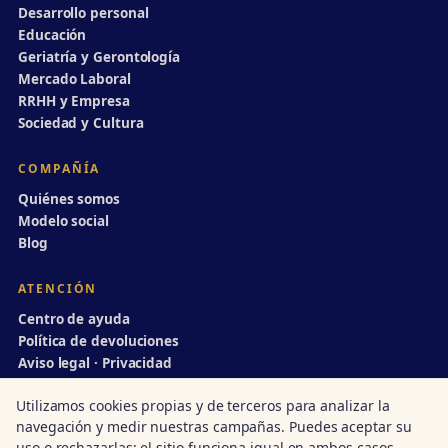
Desarrollo personal
Educación
Geriatría y Gerontología
Mercado Laboral
RRHH y Empresa
Sociedad y Cultura
COMPAÑÍA
Quiénes somos
Modelo social
Blog
ATENCIÓN
Centro de ayuda
Política de devoluciones
Aviso legal · Privacidad
info@divulgaciondinamica.es
Utilizamos cookies propias y de terceros para analizar la
navegación y medir nuestras campañas. Puedes aceptar su
uso o rechazarlas; el sitio funciona igual en ambos casos.