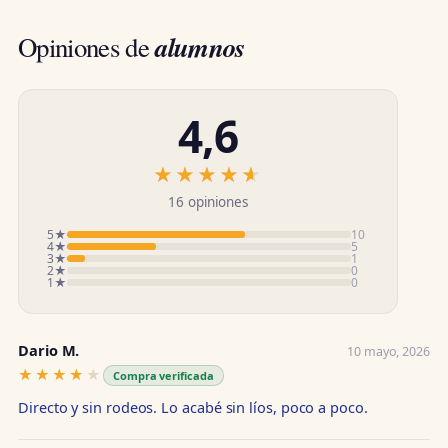
alumnos
Opiniones de
4,6
★★★★★
★★★★★
16 opiniones
5★
10
4★
5
3★
1
2★
0
1★
0
Dario M.
10 mayo, 2026
★★★★★
★★★★★
Compra verificada
Directo y sin rodeos. Lo acabé sin líos, poco a poco.