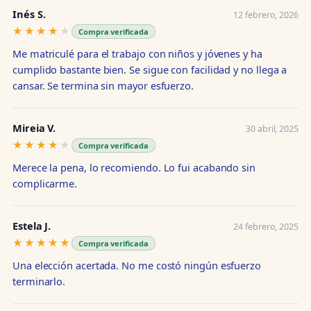
Inés S.
12 febrero, 2026
★★★★★
★★★★★
Compra verificada
Me matriculé para el trabajo con niños y jóvenes y ha
cumplido bastante bien. Se sigue con facilidad y no llega a
cansar. Se termina sin mayor esfuerzo.
Mireia V.
30 abril, 2025
★★★★★
★★★★★
Compra verificada
Merece la pena, lo recomiendo. Lo fui acabando sin
complicarme.
Estela J.
24 febrero, 2025
★★★★★
★★★★★
Compra verificada
Una elección acertada. No me costó ningún esfuerzo
terminarlo.