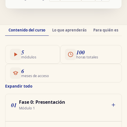
Información
Contenido del curso
Lo que aprenderás
Para quién es
O
del
curso
5
100
módulos
horas totales
6
meses de acceso
Expandir todo
Fase 0: Presentación
01
Módulo 1