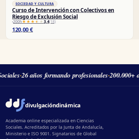
SOCIEDAD Y CULTURA
Curso de Intervención con Colectivos en
Riesgo de Exclusión Social
200h
★★★★★
★★★★★
3,4
(18)
120,00
€
ciales
·
26 años formando profesionales
·
200.000+ a
divulgación
dinámica
Academia online especializada en Ciencias
Sociales. Acreditados por la Junta de Andalucía,
Ministerio e ISO 9001. Signatarios de Global