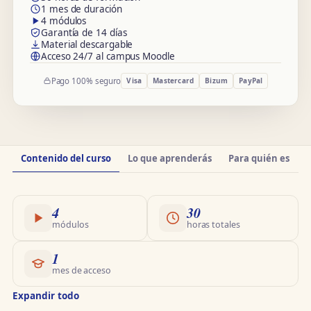
1 mes de duración
4 módulos
Garantía de 14 días
Material descargable
Acceso 24/7 al campus Moodle
Pago 100% seguro
Visa
Mastercard
Bizum
PayPal
Información
Contenido del curso
Lo que aprenderás
Para quién es
O
del
curso
4
30
módulos
horas totales
1
mes de acceso
Expandir todo