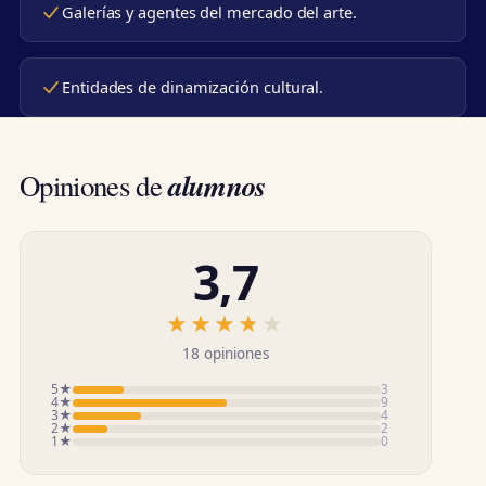
Galerías y agentes del mercado del arte.
Entidades de dinamización cultural.
alumnos
Opiniones de
3,7
★★★★★
★★★★★
18 opiniones
5★
3
4★
9
3★
4
2★
2
1★
0