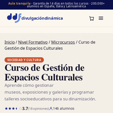
Aula tranquila
· Garantía de 14 días en todos los cursos · 200.000+
alumnos en España, Italia y Latinoamérica
divulgación
dinámica
Inicio
/
Nivel Formativo
/
Microcursos
/ Curso de
Gestión de Espacios Culturales
SOCIEDAD Y CULTURA
Curso de Gestión de
Espacios Culturales
Aprende cómo gestionar
museos, exposiciones y galerías y programar
talleres socioeducativos para su dinamización.
3.7
146 alumnos
(18 opiniones)