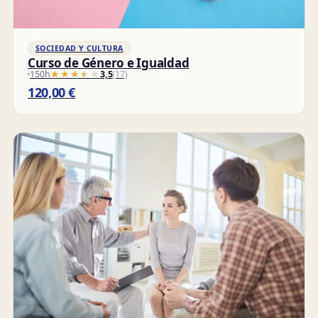
SOCIEDAD Y CULTURA
Curso de Género e Igualdad
150h
★★★★★
★★★★★
3,5
(17)
120,00
€