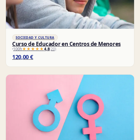
SOCIEDAD Y CULTURA
Curso de Educador en Centros de Menores
100h
★★★★★
★★★★★
4,8
(20)
120,00
€