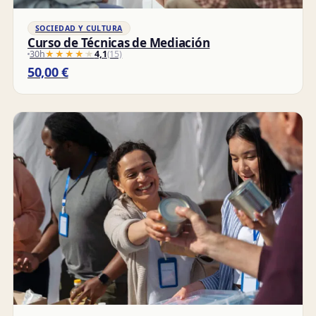
SOCIEDAD Y CULTURA
Curso de Técnicas de Mediación
30h
★★★★★
★★★★★
4,1
(15)
50,00
€