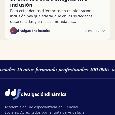
inclusión
Para entender las diferencias entre integración e
inclusión hay que aclarar que en las sociedades
desarrolladas y en sus comunidades…
D
28 enero, 2022
divulgacióndinámica
ciales
·
26 años formando profesionales
·
200.000+ al
divulgación
dinámica
Academia online especializada en Ciencias
Sociales. Acreditados por la Junta de Andalucía,