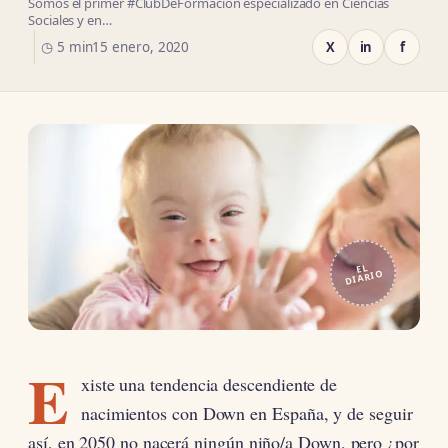
Somos el primer #ClubDeFormación especializado en Ciencias
Sociales y en…
◷ 5 min
15 enero, 2020
X
in
f
EL
DIARIO
E
xiste una tendencia descendiente de
nacimientos con Down en España, y de seguir
así, en 2050 no nacerá ningún niño/a Down, pero ¿por