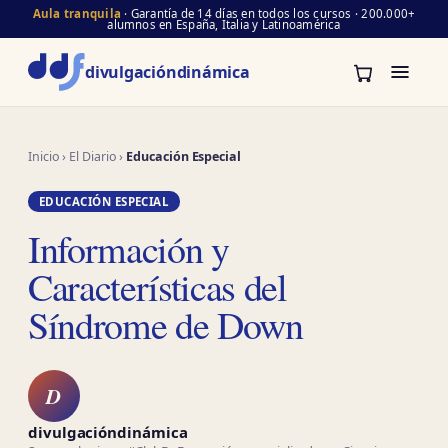
Aula tranquila
· Garantía de 14 días en todos los cursos · 200.000+
alumnos en España, Italia y Latinoamérica
divulgación
dinámica
Inicio
›
El Diario
›
Educación Especial
EDUCACIÓN ESPECIAL
Información y
Características del
Síndrome de Down
D
divulgacióndinámica