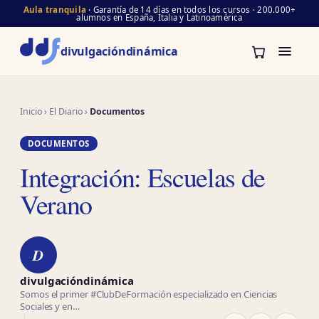
Aula tranquila
· Garantía de 14 días en todos los cursos · 200.000+
alumnos en España, Italia y Latinoamérica
divulgación
dinámica
Inicio
›
El Diario
›
Documentos
DOCUMENTOS
Integración: Escuelas de
Verano
D
divulgacióndinámica
Somos el primer #ClubDeFormación especializado en Ciencias
Sociales y en…