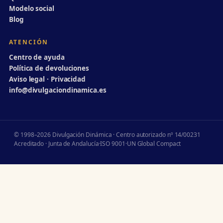
Modelo social
Blog
ATENCIÓN
Centro de ayuda
Política de devoluciones
Aviso legal · Privacidad
info@divulgaciondinamica.es
© 1998–2026 Divulgación Dinámica · Centro autorizado nº 14/00231
Acreditado · Junta de Andalucía
·
ISO 9001
·
UN Global Compact