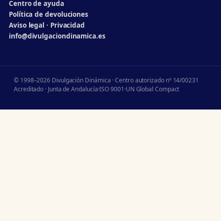
Centro de ayuda
Política de devoluciones
Aviso legal · Privacidad
info@divulgaciondinamica.es
© 1998–2026 Divulgación Dinámica · Centro autorizado nº 14/00231
Acreditado · Junta de Andalucía
·
ISO 9001
·
UN Global Compact