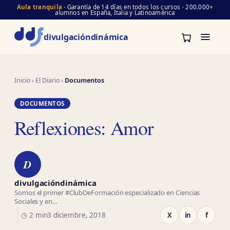
Aula tranquila
· Garantía de 14 días en todos los cursos · 200.000+
alumnos en España, Italia y Latinoamérica
divulgación
dinámica
Inicio
›
El Diario
›
Documentos
DOCUMENTOS
Reflexiones: Amor
D
divulgacióndinámica
Somos el primer #ClubDeFormación especializado en Ciencias
Sociales y en…
◷ 2 min
3 diciembre, 2018
X
in
f