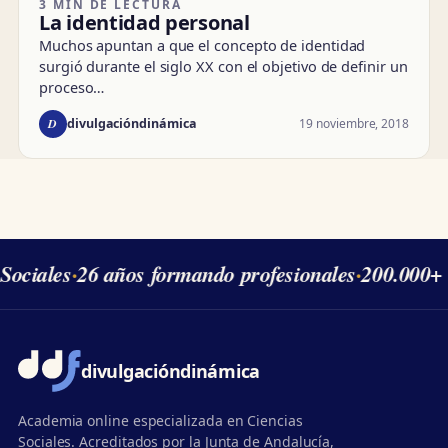
3 MIN DE LECTURA
La identidad personal
Muchos apuntan a que el concepto de identidad
surgió durante el siglo XX con el objetivo de definir un
proceso…
D
19 noviembre, 2018
divulgacióndinámica
ociales
·
26 años formando profesionales
·
200.000+ 
divulgación
dinámica
Academia online especializada en Ciencias
Sociales. Acreditados por la Junta de Andalucía,