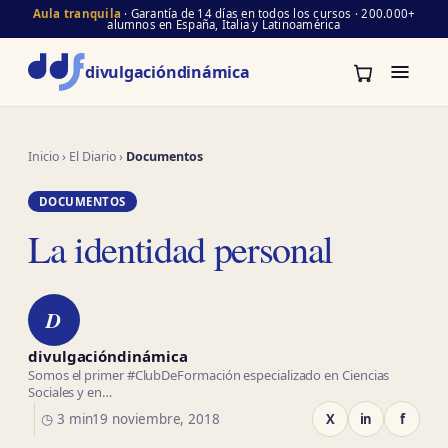
Aula tranquila
· Garantía de 14 días en todos los cursos · 200.000+
alumnos en España, Italia y Latinoamérica
divulgación
dinámica
Inicio
›
El Diario
›
Documentos
DOCUMENTOS
La identidad personal
D
divulgacióndinámica
Somos el primer #ClubDeFormación especializado en Ciencias
Sociales y en…
◷ 3 min
19 noviembre, 2018
X
in
f