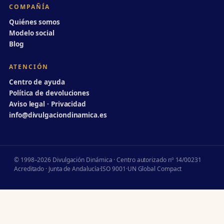
COMPAÑÍA
Quiénes somos
Modelo social
Blog
ATENCIÓN
Centro de ayuda
Política de devoluciones
Aviso legal · Privacidad
info@divulgaciondinamica.es
© 1998–2026 Divulgación Dinámica · Centro autorizado nº 14/00231
Acreditado · Junta de Andalucía
·
ISO 9001
·
UN Global Compact