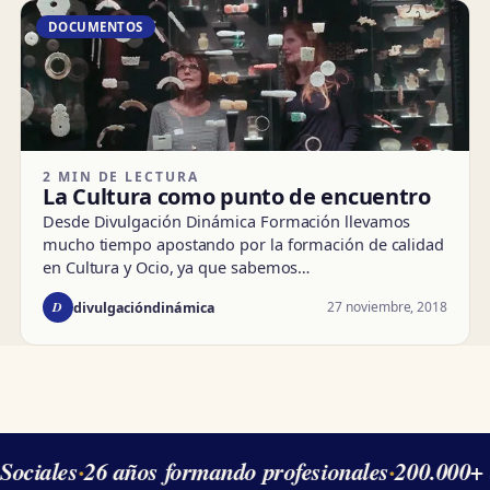
DOCUMENTOS
2 MIN DE LECTURA
La Cultura como punto de encuentro
Desde Divulgación Dinámica Formación llevamos
mucho tiempo apostando por la formación de calidad
en Cultura y Ocio, ya que sabemos…
D
27 noviembre, 2018
divulgacióndinámica
ociales
·
26 años formando profesionales
·
200.000+ 