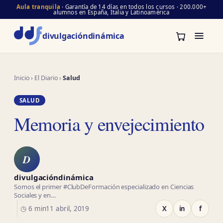
Aula tranquila
· Garantía de 14 días en todos los cursos · 200.000+
alumnos en España, Italia y Latinoamérica
divulgación
dinámica
Inicio
›
El Diario
›
Salud
SALUD
Memoria y envejecimiento
D
divulgacióndinámica
Somos el primer #ClubDeFormación especializado en Ciencias
Sociales y en…
◷ 6 min
11 abril, 2019
X
in
f