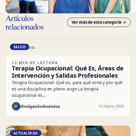
Artículos
Ver más de esta categoría →
relacionados
SALUD
DD · SALUD
12 MIN DE LECTURA
Terapia Ocupacional: Qué Es, Áreas de
Intervención y Salidas Profesionales
Terapia Ocupacional: Qué es, para qué sirve y por qué
es una disciplina en pleno auge La terapia
ocupacional es…
D
15 marzo, 2026
divulgacióndinámica
ACTUALIDAD