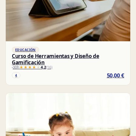
EDUCACIÓN
Curso de Herramientas y Diseño de
Gamificación
30h
★★★★★
★★★★★
4,2
(16)
50,00
€
4