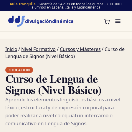
Aula tranquila
· Garantía de 14 días en todos los cursos · 200.000+
alumnos en España, Italia y Latinoamérica
divulgación
dinámica
Inicio
/
Nivel Formativo
/
Cursos y Másteres
/ Curso de
Lengua de Signos (Nivel Básico)
EDUCACIÓN
Curso de Lengua de
Signos (Nivel Básico)
Aprende los elementos lingüísticos básicos a nivel
léxico, estructural y de expresión corporal para
poder realizar a nivel coloquial un intercambio
comunicativo en Lengua de Signos.