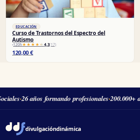
EDUCACIÓN
Curso de Trastornos del Espectro del
Autismo
120h
★★★★★
★★★★★
4,3
(17)
120,00
€
ciales
·
26 años formando profesionales
·
200.000+ a
divulgación
dinámica