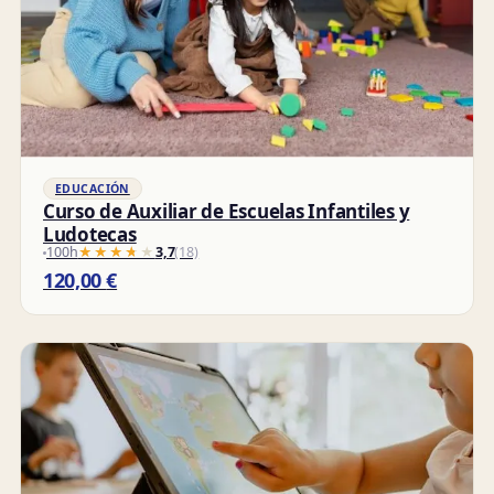
EDUCACIÓN
Curso de Auxiliar de Escuelas Infantiles y
Ludotecas
100h
★★★★★
★★★★★
3,7
(18)
120,00
€