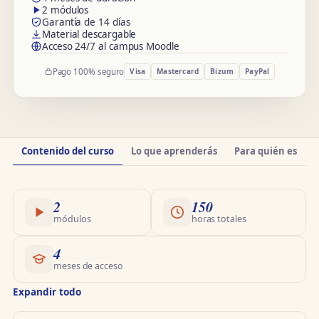
2 módulos
Garantía de 14 días
Material descargable
Acceso 24/7 al campus Moodle
Pago 100% seguro
Visa
Mastercard
Bizum
PayPal
Información
Contenido del curso
Lo que aprenderás
Para quién es
O
del
curso
2
150
módulos
horas totales
4
meses de acceso
Expandir todo