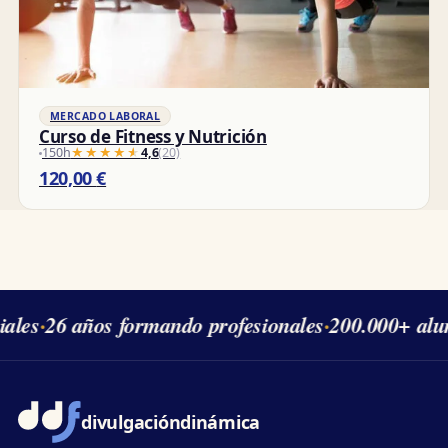
MERCADO LABORAL
Curso de Fitness y Nutrición
150h
★★★★★
★★★★★
4,6
(20)
120,00
€
ales
·
26 años formando profesionales
·
200.000+ alu
divulgación
dinámica