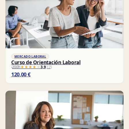
MERCADO LABORAL
Curso de Orientación Laboral
200h
★★★★★
★★★★★
3,9
(17)
120,00
€