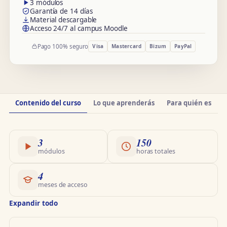
3 módulos
Garantía de 14 días
Material descargable
Acceso 24/7 al campus Moodle
Pago 100% seguro
Visa
Mastercard
Bizum
PayPal
Información
Contenido del curso
Lo que aprenderás
Para quién es
O
del
curso
3
150
módulos
horas totales
4
meses de acceso
Expandir todo