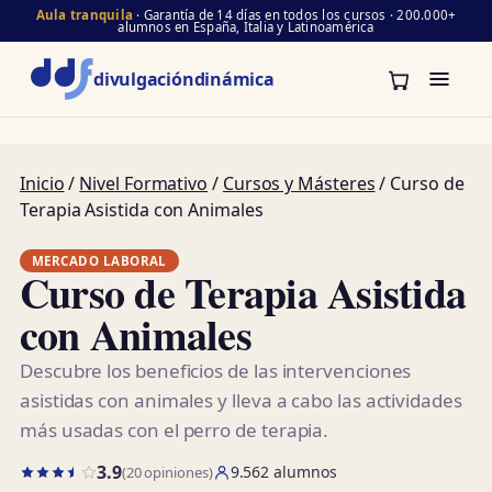
Aula tranquila
· Garantía de 14 días en todos los cursos · 200.000+
alumnos en España, Italia y Latinoamérica
divulgación
dinámica
Inicio
/
Nivel Formativo
/
Cursos y Másteres
/ Curso de
Terapia Asistida con Animales
MERCADO LABORAL
Curso de Terapia Asistida
con Animales
Descubre los beneficios de las intervenciones
asistidas con animales y lleva a cabo las actividades
más usadas con el perro de terapia.
3.9
9.562 alumnos
(20 opiniones)