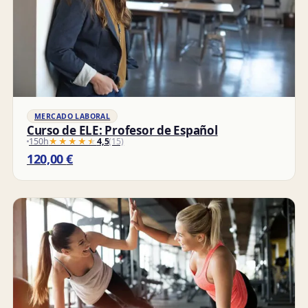
MERCADO LABORAL
Curso de ELE: Profesor de Español
150h
★★★★★
★★★★★
4,5
(15)
120,00
€