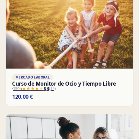
MERCADO LABORAL
Curso de Monitor de Ocio y Tiempo Libre
150h
★★★★★
★★★★★
3,9
(15)
120,00
€