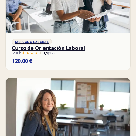
MERCADO LABORAL
Curso de Orientación Laboral
200h
★★★★★
★★★★★
3,9
(17)
120,00
€