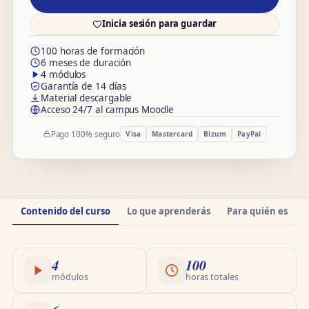
Inicia sesión para guardar
100 horas de formación
6 meses de duración
4 módulos
Garantía de 14 días
Material descargable
Acceso 24/7 al campus Moodle
Pago 100% seguro
Visa
Mastercard
Bizum
PayPal
Información
Contenido del curso
Lo que aprenderás
Para quién es
O
del
curso
4
100
módulos
horas totales