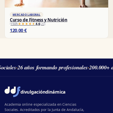
MERCADO LABORAL
Curso de Fitness y Nutrición
150h
★★★★★
★★★★★
4,6
(20)
120,00
€
ciales
·
26 años formando profesionales
·
200.000+ a
divulgación
dinámica
Academia online especializada en Ciencias
Sociales. Acreditados por la Junta de Andalucía,