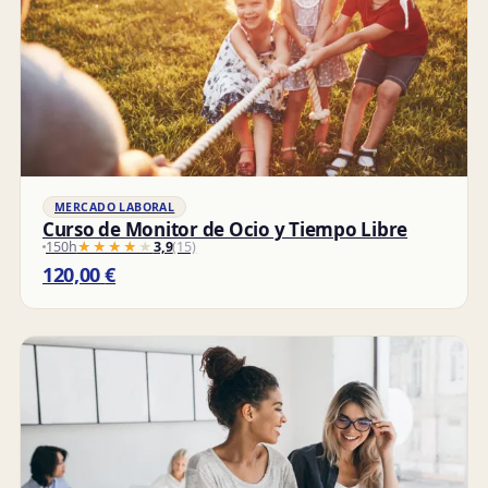
MERCADO LABORAL
Curso de Monitor de Ocio y Tiempo Libre
150h
★★★★★
★★★★★
3,9
(15)
120,00
€