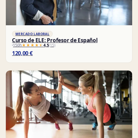
MERCADO LABORAL
Curso de ELE: Profesor de Español
150h
★★★★★
★★★★★
4,5
(15)
120,00
€