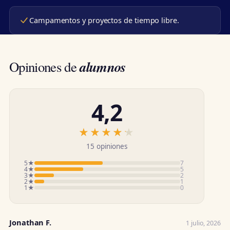
Campamentos y proyectos de tiempo libre.
alumnos
Opiniones de
4,2
★★★★★
★★★★★
15 opiniones
5★
7
4★
5
3★
2
2★
1
1★
0
Jonathan F.
1 julio, 2026