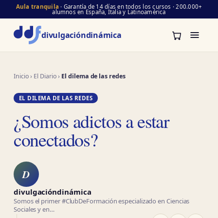
Aula tranquila
· Garantía de 14 días en todos los cursos · 200.000+
alumnos en España, Italia y Latinoamérica
divulgación
dinámica
Inicio
›
El Diario
›
El dilema de las redes
EL DILEMA DE LAS REDES
¿Somos adictos a estar
conectados?
D
divulgacióndinámica
Somos el primer #ClubDeFormación especializado en Ciencias
Sociales y en…