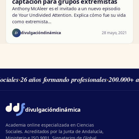
captación para grupos extremistas
Anthony McAleer es el invitado a un nuevo episodio
de Your Undivided Attention. Explica cómo fue su vida
como extremista…
D
28 mayo, 2021
divulgacióndinámica
ciales
·
26 años formando profesionales
·
200.000+ a
divulgación
dinámica
Academia online especializada en Ciencias
Sociales. Acreditados por la Junta de Andalucía,
Ministerio e ISO 9001. Signatarios de Global