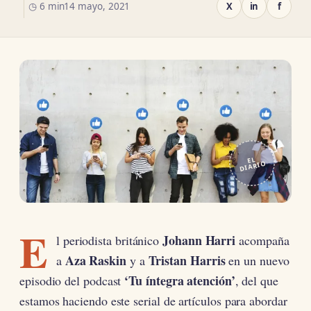
◷ 6 min
14 mayo, 2021
X
in
f
EL
DIARIO
E
Johann Harri
l periodista británico
acompaña
Aza Raskin
Tristan Harris
a
y a
en un nuevo
‘Tu íntegra atención’
episodio del podcast
, del que
estamos haciendo este serial de artículos para abordar