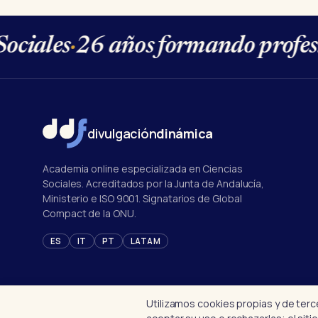
ciales
·
26 años formando profesio
divulgación
dinámica
Academia online especializada en Ciencias
Sociales. Acreditados por la Junta de Andalucía,
Ministerio e ISO 9001. Signatarios de Global
Compact de la ONU.
ES
IT
PT
LATAM
Utilizamos cookies propias y de ter
© 1998–2026 Divulgación Dinámica · Centro autorizado nº 14/00231