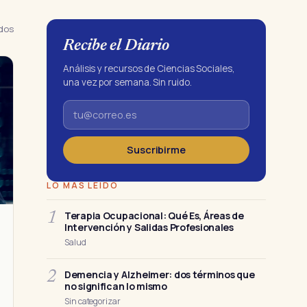
ados
Recibe el Diario
Análisis y recursos de Ciencias Sociales,
una vez por semana. Sin ruido.
Suscribirme
LO MÁS LEÍDO
Terapia Ocupacional: Qué Es, Áreas de
1
Intervención y Salidas Profesionales
Salud
Demencia y Alzheimer: dos términos que
2
no significan lo mismo
Sin categorizar