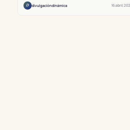
16 abril, 20
divulgacióndinámica
D