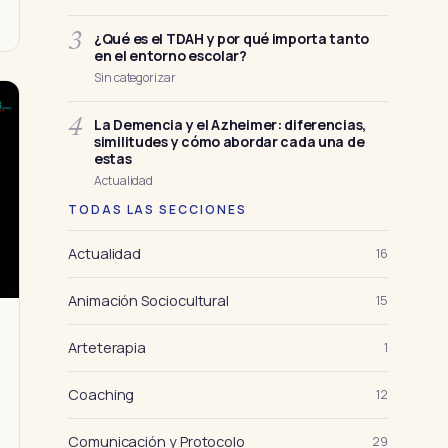
¿Qué es el TDAH y por qué importa tanto
3
en el entorno escolar?
Sin categorizar
La Demencia y el Azheimer: diferencias,
4
similitudes y cómo abordar cada una de
estas
Actualidad
TODAS LAS SECCIONES
Actualidad
16
Animación Sociocultural
15
Arteterapia
1
Coaching
12
Comunicación y Protocolo
29