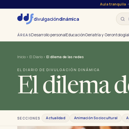
Aula tranquila
·
Busca
divulgación
dinámica
Desarrollo personal
Educación
Geriatría y Gerontología
ÁREAS
Inicio
›
El Diario
›
El dilema de las redes
EL DIARIO DE DIVULGACIÓN DINÁMICA
El dilema d
Actualidad
Animación Sociocultural
A
SECCIONES