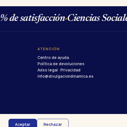
de satisfacción
·
Ciencias Sociales
ATENCIÓN
Centro de ayuda
Política de devoluciones
Aviso legal · Privacidad
info@divulgaciondinamica.es
Acreditado · Junta de Andalucía
·
ISO 9001
·
UN Global Compact
Aceptar
Rechazar