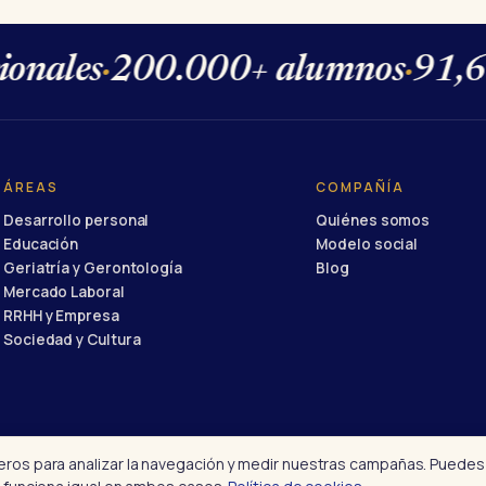
nales
·
200.000+ alumnos
·
91,6% 
ÁREAS
COMPAÑÍA
Desarrollo personal
Quiénes somos
Educación
Modelo social
Geriatría y Gerontología
Blog
Mercado Laboral
RRHH y Empresa
Sociedad y Cultura
ceros para analizar la navegación y medir nuestras campañas. Puedes