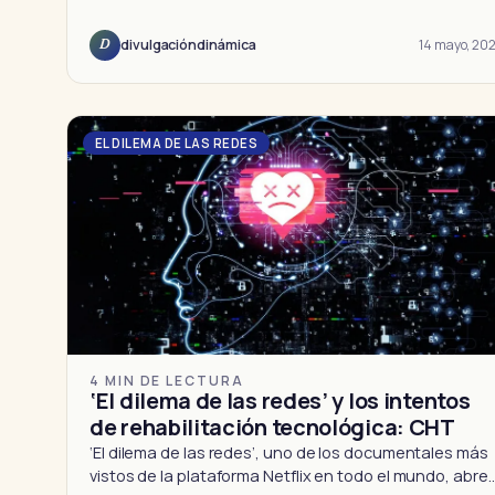
14 mayo, 202
divulgacióndinámica
D
EL DILEMA DE LAS REDES
4 MIN DE LECTURA
‘El dilema de las redes’ y los intentos
de rehabilitación tecnológica: CHT
‘El dilema de las redes’, uno de los documentales más
vistos de la plataforma Netflix en todo el mundo, abre