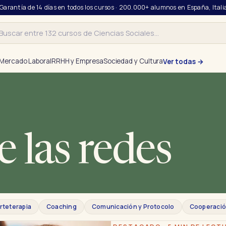
 Garantía de 14 días en todos los cursos · 200.000+ alumnos en España, Itali
r
Mercado Laboral
RRHH y Empresa
Sociedad y Cultura
Ver todas →
e las redes
rteterapia
Coaching
Comunicación y Protocolo
Cooperació