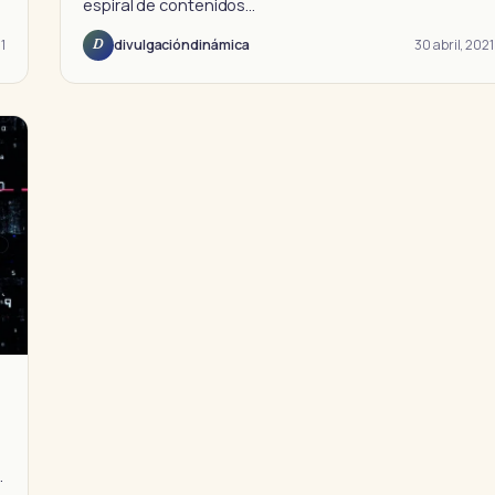
espiral de contenidos…
1
30 abril, 2021
divulgacióndinámica
D
…