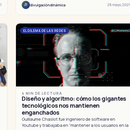
21
28 mayo, 2021
divulgacióndinámica
D
EL DILEMA DE LAS REDES
4 MIN DE LECTURA
Diseño y algoritmo: cómo los gigantes
tecnológicos nos mantienen
enganchados
Guillaume Chaslot fue ingeniero de software en
Youtube y trabajaba en “mantener a los usuarios en la