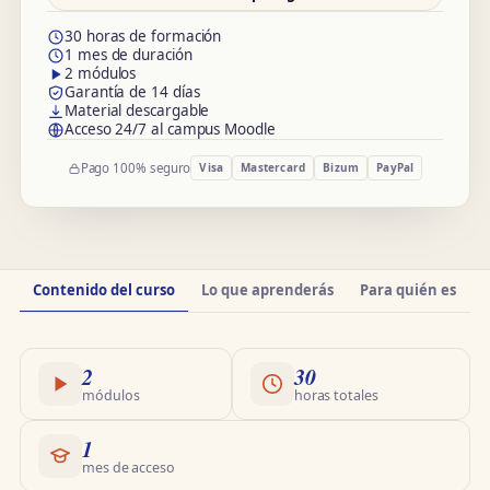
30 horas de formación
1 mes de duración
2 módulos
Garantía de 14 días
Material descargable
Acceso 24/7 al campus Moodle
Pago 100% seguro
Visa
Mastercard
Bizum
PayPal
Información
Contenido del curso
Lo que aprenderás
Para quién es
O
del
curso
2
30
módulos
horas totales
1
mes de acceso