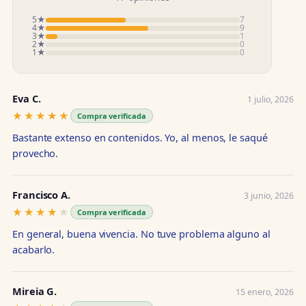
5★
7
4★
9
3★
1
2★
0
1★
0
Eva C.
1 julio, 2026
★★★★★
★★★★★
Compra verificada
Bastante extenso en contenidos. Yo, al menos, le saqué
provecho.
Francisco A.
3 junio, 2026
★★★★★
★★★★★
Compra verificada
En general, buena vivencia. No tuve problema alguno al
acabarlo.
Mireia G.
15 enero, 2026