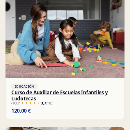
EDUCACIÓN
Curso de Auxiliar de Escuelas Infantiles y
Ludotecas
100h
★★★★★
★★★★★
3,7
(18)
120,00
€