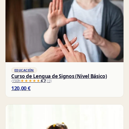
EDUCACIÓN
Curso de Lengua de Signos (Nivel Básico)
150h
★★★★★
★★★★★
4,7
(19)
120,00
€