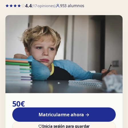
4.4
953 alumnos
(17 opiniones)
50€
Matricularme ahora →
Inicia sesión para guardar