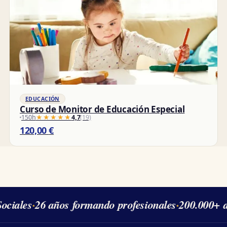
EDUCACIÓN
Curso de Monitor de Educación Especial
150h
★★★★★
★★★★★
4,7
(19)
120,00
€
ciales
·
26 años formando profesionales
·
200.000+ a