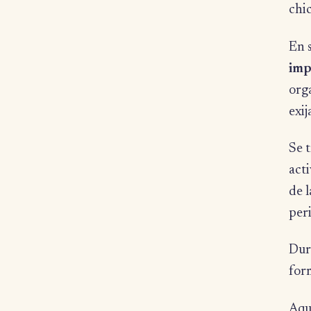
chic
En 
imp
org
exij
Se t
acti
de l
per
Dur
for
Aquí