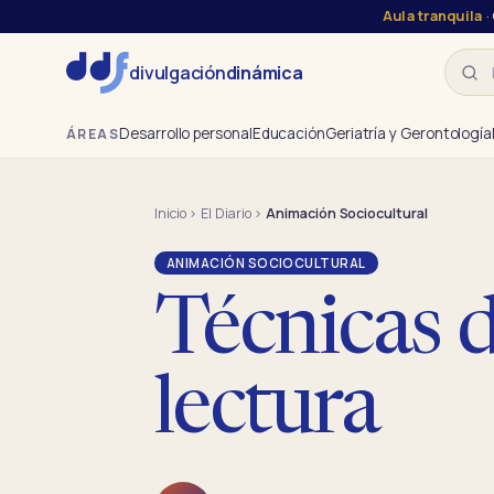
Aula tranquila
·
Busca
divulgación
dinámica
Desarrollo personal
Educación
Geriatría y Gerontología
ÁREAS
Inicio
›
El Diario
›
Animación Sociocultural
ANIMACIÓN SOCIOCULTURAL
Técnicas d
lectura