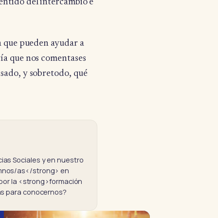
sentido del intercambio e
ra que pueden ayudar a
ría que nos comentases
usado, y sobretodo, qué
as Sociales y en nuestro
umnos/as</strong> en
 por la <strong>formación
ras para conocernos?