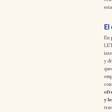
esta
El
En 
LET
inte
y di
qued
empe
cons
ofr
y le
trav