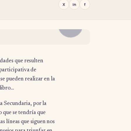
X
in
f
EL
DIARIO
vidades que resulten
 participativa de
s se pueden realizar en la
 libro…
la Secundaria, por la
o que se tendría que
as líneas que siguen nos
nsejos para triunfar en