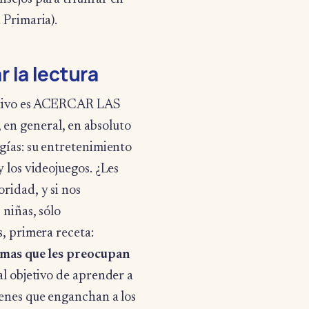
 Primaria).
r la lectura
jetivo es ACERCAR LAS
en general, en absoluto
ogías: su entretenimiento
y los videojuegos. ¿Les
ridad, y si nos
 niñas, sólo
s, primera receta:
 temas que les preocupan
al objetivo de aprender a
venes que enganchan a los