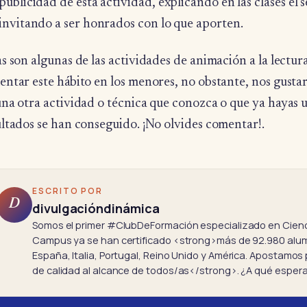
publicidad de esta actividad, explicando en las clases el 
invitando a ser honrados con lo que aporten.
s son algunas de las actividades de animación a la lectu
entar este hábito en los menores, no obstante, nos gusta
una otra actividad o técnica que conozca o que ya hayas 
ultados se han conseguido. ¡No olvides comentar!.
ESCRITO POR
D
divulgacióndinámica
Somos el primer #ClubDeFormación especializado en Cienci
Campus ya se han certificado <strong>más de 92.980 al
España, Italia, Portugal, Reino Unido y América. Apostamos
de calidad al alcance de todos/as</strong>. ¿A qué espe