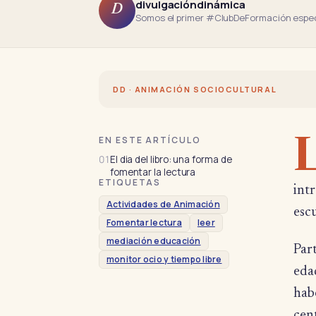
divulgacióndinámica
D
Somos el primer #ClubDeFormación especi
DD · ANIMACIÓN SOCIOCULTURAL
EN ESTE ARTÍCULO
01
El dia del libro: una forma de
fomentar la lectura
ETIQUETAS
intr
Actividades de Animación
escu
Fomentar lectura
leer
mediación educación
Part
monitor ocio y tiempo libre
edad
habe
cent