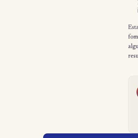
Esta
fom
alg
res