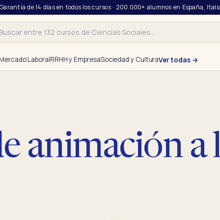
 Garantía de 14 días en todos los cursos · 200.000+ alumnos en España, Itali
r
Mercado Laboral
RRHH y Empresa
Sociedad y Cultura
Ver todas →
e animación a 