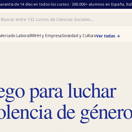
Garantía de 14 días en todos los cursos · 200.000+ alumnos en España, Ita
ar
Mercado Laboral
RRHH y Empresa
Sociedad y Cultura
Ver todas →
go para luchar
iolencia de géner