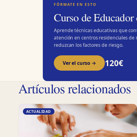
FÓRMATE EN ESTO
Curso de Educador 
Aprende técnicas educativas que cont
atención en centros residenciales de
reduzcan los factores de riesgo.
120€
Ver el curso →
Artículos relacionados
ACTUALIDAD