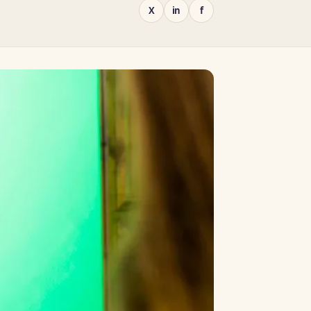
X
in
f