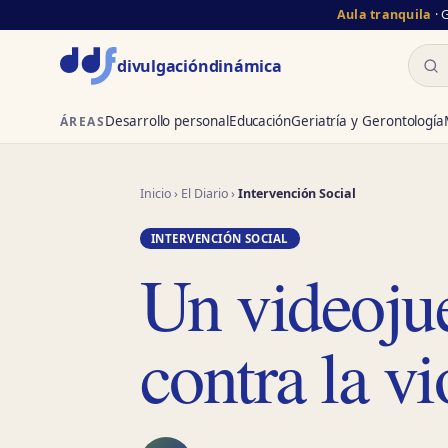
Aula tranquila
· 
Busc
divulgación
dinámica
Desarrollo personal
Educación
Geriatría y Gerontología
ÁREAS
Inicio
›
El Diario
›
Intervención Social
INTERVENCIÓN SOCIAL
Un videojue
contra la v