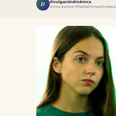
divulgacióndinámica
D
Somos el primer #ClubDeFormación especial