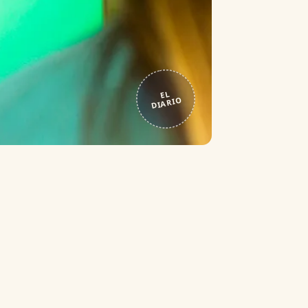
EL
DIARIO