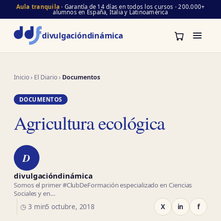
Aula tranquila
· Garantía de 14 días en todos los cursos · 200.000+
alumnos en España, Italia y Latinoamérica
divulgación
dinámica
Inicio
›
El Diario
›
Documentos
DOCUMENTOS
Agricultura ecológica
D
divulgacióndinámica
Somos el primer #ClubDeFormación especializado en Ciencias
Sociales y en…
◷ 3 min
5 octubre, 2018
X
in
f