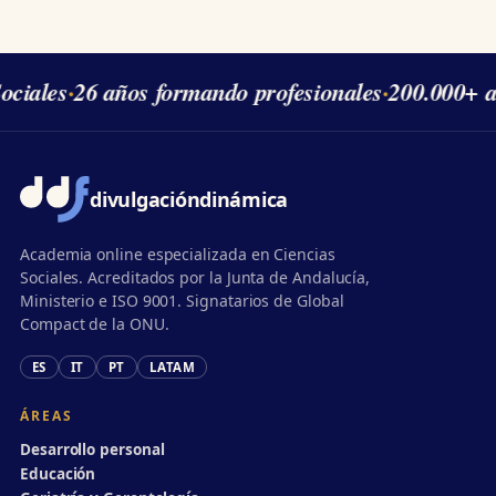
ciales
·
26 años formando profesionales
·
200.000+ a
divulgación
dinámica
Academia online especializada en Ciencias
Sociales. Acreditados por la Junta de Andalucía,
Ministerio e ISO 9001. Signatarios de Global
Compact de la ONU.
ES
IT
PT
LATAM
ÁREAS
Desarrollo personal
Educación