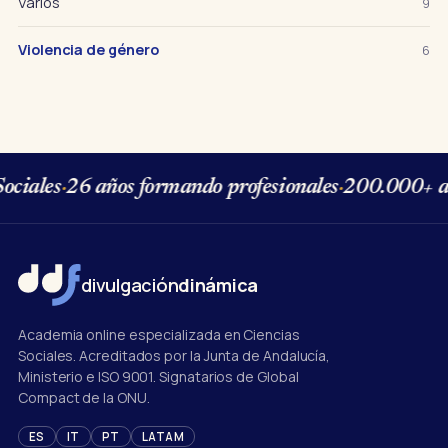
Varios
9
Violencia de género
6
ociales
·
26 años formando profesionales
·
200.000+ a
divulgación
dinámica
Academia online especializada en Ciencias
Sociales. Acreditados por la Junta de Andalucía,
Ministerio e ISO 9001. Signatarios de Global
Compact de la ONU.
ES
IT
PT
LATAM