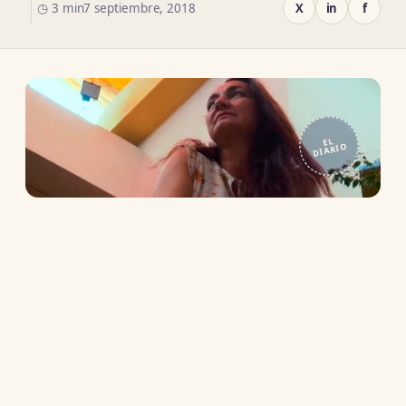
◷ 3 min
7 septiembre, 2018
X
in
f
EL
DIARIO