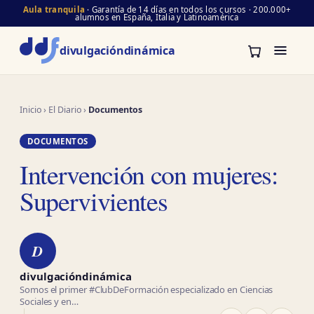
Aula tranquila
· Garantía de 14 días en todos los cursos · 200.000+
alumnos en España, Italia y Latinoamérica
divulgación
dinámica
Inicio
›
El Diario
›
Documentos
DOCUMENTOS
Intervención con mujeres:
Supervivientes
D
divulgacióndinámica
Somos el primer #ClubDeFormación especializado en Ciencias
Sociales y en…